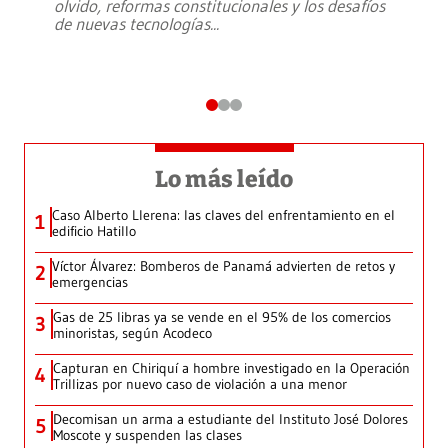
olvido, reformas constitucionales y los desafíos
de nuevas tecnologías
...
Lo más leído
Caso Alberto Llerena: las claves del enfrentamiento en el
1
edificio Hatillo
Víctor Álvarez: Bomberos de Panamá advierten de retos y
2
emergencias
Gas de 25 libras ya se vende en el 95% de los comercios
3
minoristas, según Acodeco
Capturan en Chiriquí a hombre investigado en la Operación
4
Trillizas por nuevo caso de violación a una menor
Decomisan un arma a estudiante del Instituto José Dolores
5
Moscote y suspenden las clases