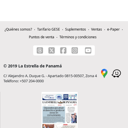
¿Quiénes somos?
Tarifario GESE
Suplementos
Ventas
e-Paper
Puntos de venta
Términos y condiciones
© 2019 La Estrella de Panamá
C/ Alejandro A. Duque G. - Apartado 0815-00507, Zona 4
Teléfono: +507 204-0000