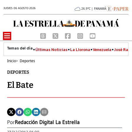
JUEVES 06 AGOSTO 2026
26.9°C | PANAMÁ
Últimas Noticias
La Llorona
Venezuela
José Raúl
Inicio
>
Deportes
DEPORTES
El Bate
Por
Redacción Digital La Estrella