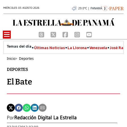
MIÉRCOLES 05 AGOSTO 2026
29.0°C | PANAMÁ
Últimas Noticias
La Llorona
Venezuela
José Raúl
Inicio
>
Deportes
DEPORTES
El Bate
Por
Redacción Digital La Estrella