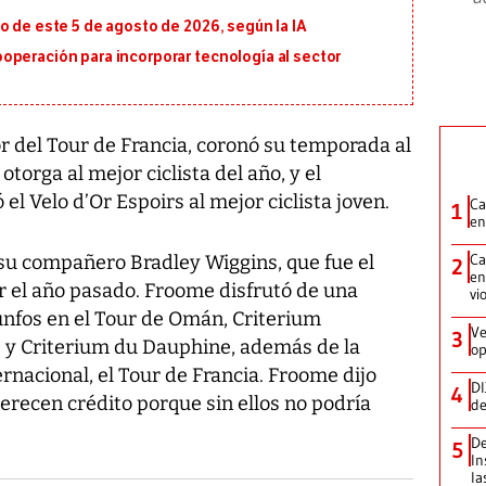
o de este 5 de agosto de 2026, según la IA
operación para incorporar tecnología al sector
 del Tour de Francia, coronó su temporada al
torga al mejor ciclista del año, y el
l Velo d’Or Espoirs al mejor ciclista joven.
Ca
1
en
Ca
 su compañero Bradley Wiggins, que fue el
2
en
r el año pasado. Froome disfrutó de una
vi
nfos en el Tour de Omán, Criterium
Ve
3
 y Criterium du Dauphine, además de la
op
rnacional, el Tour de Francia. Froome dijo
DI
4
ecen crédito porque sin ellos no podría
de
De
5
In
la