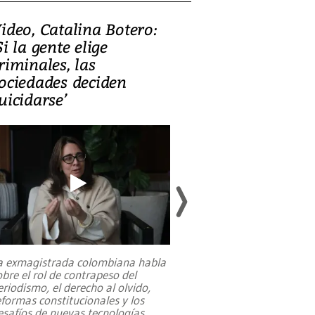
ideo, Catalina Botero:
Video: Lula la
Si la gente elige
candidatura 
riminales, las
promesas de i
ociedades deciden
en defensa, ed
uicidarse’
tierras raras
a exmagistrada colombiana habla
Entre recuerdos y es
obre el rol de contrapeso del
referencias hacia sus
eriodismo, el derecho al olvido,
presidente de Brasil,
eformas constitucionales y los
da Silva, oficializó 
esafíos de nuevas tecnologías
...
candidatura
...