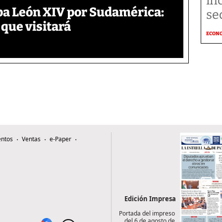
in
pa León XIV por Sudamérica:
se
 que visitará
ECON
ntos
Ventas
e-Paper
Edición Impresa
Portada del impreso
del 6 de agosto de