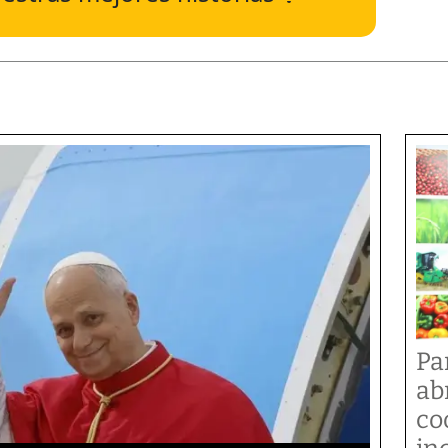
Pa
ab
co