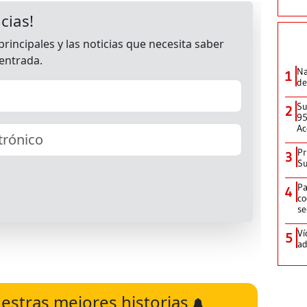
Na
1
de
Su
2
95
Ac
Pr
3
Su
Pa
4
co
se
Ví
5
ad
estras mejores historias