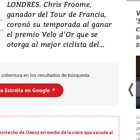
LONDRES. Chris Froome,
Video, Japón: Terremoto
V
ganador del Tour de Francia,
deja heridos y graves
‘
coronó su temporada al ganar
daños en Kumamoto
c
el premio Velo d’Or que se
s
otorga al mejor ciclista del...
s
 cobertura en los resultados de búsqueda.
a Estrella en Google ↗️
Un fuerte terremoto de magnitud
7,1 se registró este martes 28 de
julio en la prefectura de Kumamoto,
L
al sur de Japón, provocando una
s
emergencia de gran
...
p
 estrecho de Ormuz en medio de la crisis que sacude al
r
d