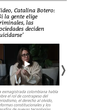
ideo, Catalina Botero:
Video: Lula la
Si la gente elige
candidatura 
riminales, las
promesas de i
ociedades deciden
en defensa, ed
uicidarse’
tierras raras
a exmagistrada colombiana habla
Entre recuerdos y es
obre el rol de contrapeso del
referencias hacia sus
eriodismo, el derecho al olvido,
presidente de Brasil,
eformas constitucionales y los
da Silva, oficializó 
esafíos de nuevas tecnologías
...
candidatura
...