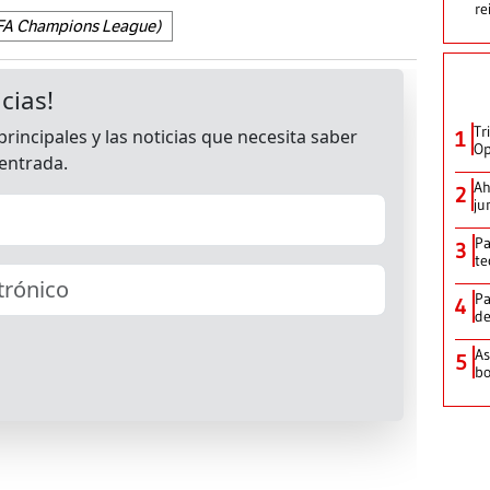
re
FA Champions League)
Tr
1
Op
Ah
2
ju
Pa
3
te
Pa
4
de
As
5
bo