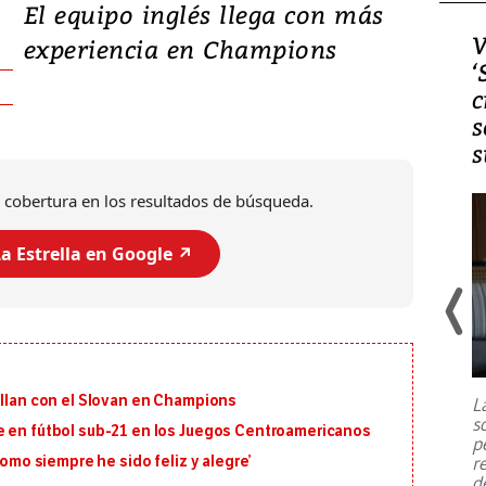
El equipo inglés llega con más
Video, Japón: Terremoto
V
experiencia en Champions
deja heridos y graves
‘
daños en Kumamoto
c
s
s
 cobertura en los resultados de búsqueda.
a Estrella en Google ↗️
Un fuerte terremoto de magnitud
7,1 se registró este martes 28 de
julio en la prefectura de Kumamoto,
illan con el Slovan en Champions
L
al sur de Japón, provocando una
s
emergencia de gran
...
e en fútbol sub-21 en los Juegos Centroamericanos
p
r
como siempre he sido feliz y alegre’
d