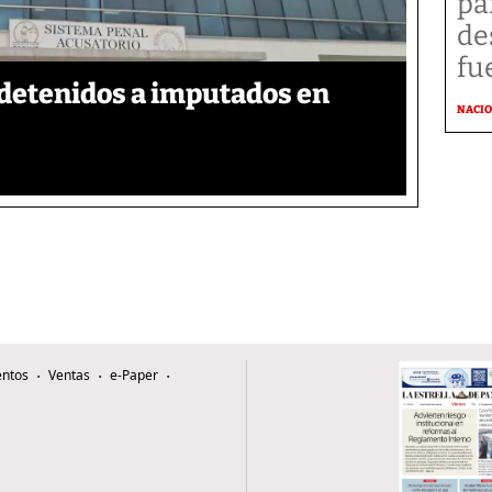
pa
de
fu
detenidos a imputados en
NACI
ntos
Ventas
e-Paper