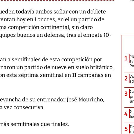
pueden todavía ambos soñar con un doblete
rentan hoy en Londres, en el un partido de
ma competición continental, sin claro
equipos buenos en defensa, tras el empate (0-
Ma
1
gan a semifinales de esta competición por
ev
Po
naron un partido de nueve en suelo británico,
on esta séptima semifinal en 11 campañas en
Ví
2
ad
Ca
3
pr
 revancha de su entrenador José Mourinho,
un
ta vez consecutiva.
Ga
4
lo
ás semifinales que finales.
Do
5
co