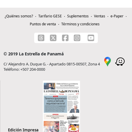
¿Quiénes somos?
Tarifario GESE
Suplementos
Ventas
e-Paper
Puntos de venta
Términos y condiciones
© 2019 La Estrella de Panamá
C/ Alejandro A. Duque G. - Apartado 0815-00507, Zona 4
Teléfono: +507 204-0000
Edición Impresa