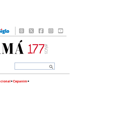
cional
Cepanim