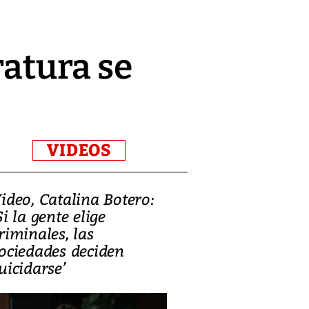
ratura se
VIDEOS
ideo, Catalina Botero:
Video: Lula la
Si la gente elige
candidatura 
riminales, las
promesas de i
ociedades deciden
en defensa, ed
uicidarse’
tierras raras