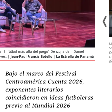
Un fuerte terremoto de magnitud
7,1 se registró este martes 28 de
julio en la prefectura de Kumamoto,
L
al sur de Japón, provocando una
s
emergencia de gran
...
: El fútbol más allá del juego’. De izq. a der.: Daniel
p
r
ves.
Jean-Paul Francis Botello | La Estrella de Panamá
d
Bajo el marco del Festival
Centroamérica Cuenta 2026,
exponentes literarios
coincidieron en ideas futboleras
previo al Mundial 2026