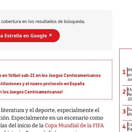
 cobertura en los resultados de búsqueda.
a Estrella en Google ↗️
IM
1
pr
e en fútbol sub-21 en los Juegos Centroamericanos
zo
ustituciones y el nuevo protocolo en España
EN
2
 en los Juegos Centroamericanos!
Re
2
Su
literatura y el deporte, especialmente el
3
di
ción. Especialmente en un escenario como
Co
as del inicio de la
Copa Mundial de la FIFA
4
Pa