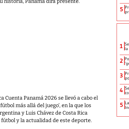
u historia, Panamá dirá presente.
Pr
5
pr
Se
1
la
Po
2
‘g
Pr
3
po
Se
4
co
ca Cuenta Panamá 2026 se llevó a cabo el
La
5
fútbol más allá del juego’, en la que los
In
rgentina y Luis Chávez de Costa Rica
 fútbol y la actualidad de este deporte.