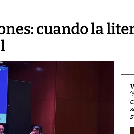
ones: cuando la lite
l
Video, Japón: Terremoto
V
deja heridos y graves
‘
daños en Kumamoto
c
s
s