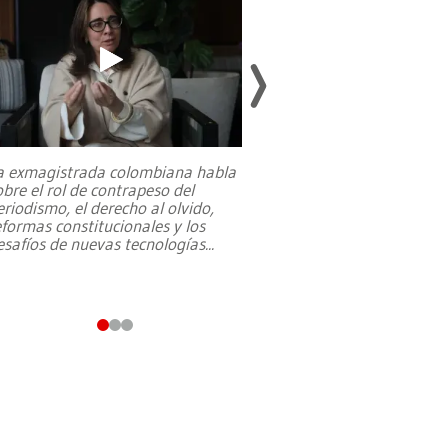
a exmagistrada colombiana habla
Entre recuerdos y es
obre el rol de contrapeso del
referencias hacia sus
eriodismo, el derecho al olvido,
presidente de Brasil,
eformas constitucionales y los
da Silva, oficializó 
esafíos de nuevas tecnologías
...
candidatura
...