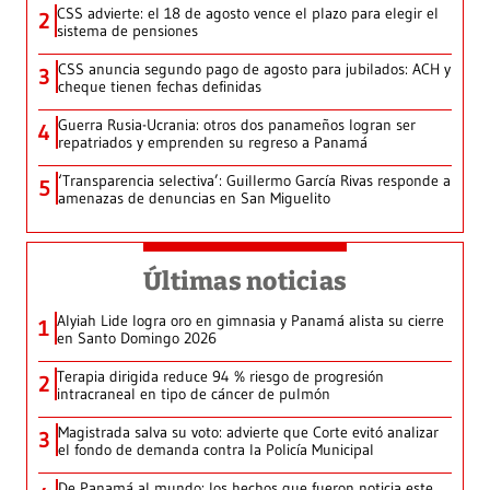
CSS advierte: el 18 de agosto vence el plazo para elegir el
2
sistema de pensiones
CSS anuncia segundo pago de agosto para jubilados: ACH y
3
cheque tienen fechas definidas
Guerra Rusia-Ucrania: otros dos panameños logran ser
4
repatriados y emprenden su regreso a Panamá
‘Transparencia selectiva’: Guillermo García Rivas responde a
5
amenazas de denuncias en San Miguelito
Últimas noticias
Alyiah Lide logra oro en gimnasia y Panamá alista su cierre
1
en Santo Domingo 2026
Terapia dirigida reduce 94 % riesgo de progresión
2
intracraneal en tipo de cáncer de pulmón
Magistrada salva su voto: advierte que Corte evitó analizar
3
el fondo de demanda contra la Policía Municipal
De Panamá al mundo: los hechos que fueron noticia este