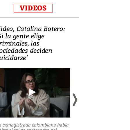
VIDEOS
ideo, Catalina Botero:
Video: Lula la
Si la gente elige
candidatura 
riminales, las
promesas de i
ociedades deciden
en defensa, ed
uicidarse’
tierras raras
a exmagistrada colombiana habla
Entre recuerdos y es
obre el rol de contrapeso del
referencias hacia sus