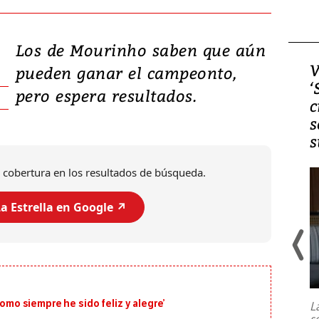
Los de Mourinho saben que aún
Video, Japón: Terremoto
V
pueden ganar el campeonto,
deja heridos y graves
‘
pero espera resultados.
daños en Kumamoto
c
s
s
 cobertura en los resultados de búsqueda.
a Estrella en Google ↗️
Un fuerte terremoto de magnitud
7,1 se registró este martes 28 de
julio en la prefectura de Kumamoto,
como siempre he sido feliz y alegre’
L
al sur de Japón, provocando una
s