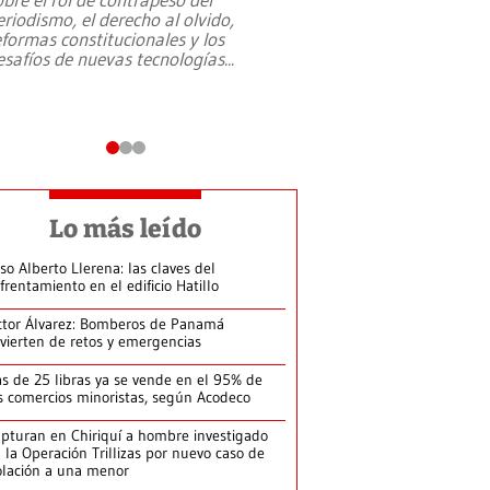
eriodismo, el derecho al olvido,
presidente de Brasil,
eformas constitucionales y los
da Silva, oficializó 
esafíos de nuevas tecnologías
...
candidatura
...
Lo más leído
so Alberto Llerena: las claves del
frentamiento en el edificio Hatillo
ctor Álvarez: Bomberos de Panamá
vierten de retos y emergencias
s de 25 libras ya se vende en el 95% de
s comercios minoristas, según Acodeco
pturan en Chiriquí a hombre investigado
 la Operación Trillizas por nuevo caso de
olación a una menor