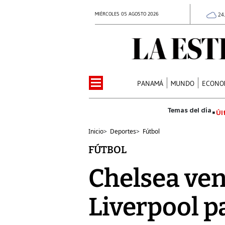
MIÉRCOLES 05 AGOSTO 2026
24
PANAMÁ
MUNDO
ECONO
Úl
Inicio
>
Deportes
>
Fútbol
FÚTBOL
Chelsea ven
Liverpool pa