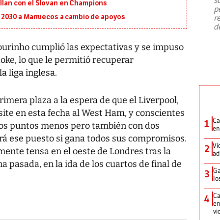
emergencia de gran
...
illan con el Slovan en Champions
p
r
al 2030 a Marruecos a cambio de apoyos
d
ourinho cumplió las expectativas y se impuso
oke, lo que le permitió recuperar
a liga inglesa.
rimera plaza a la espera de que el Liverpool,
ite en esta fecha al West Ham, y conscientes
Ca
1
 dos puntos menos pero también con dos
en
ará ese puesto si gana todos sus compromisos.
Ví
2
ente tensa en el oeste de Londres tras la
ad
a pasada, en la ida de los cuartos de final de
Ga
3
lo
Ca
4
en
vi