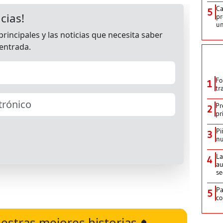
Ca
5
pr
un
Fo
1
tr
Pr
2
pr
Pi
3
nu
La
4
au
se
Pa
5
co
estras mejores historias