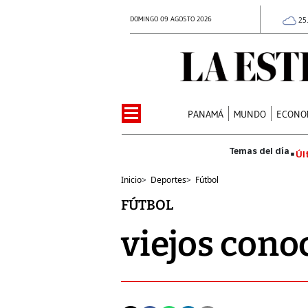
DOMINGO 09 AGOSTO 2026
25
PANAMÁ
MUNDO
ECONO
Úl
Inicio
>
Deportes
>
Fútbol
FÚTBOL
viejos cono