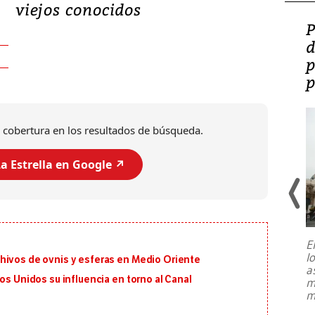
viejos conocidos
Video: Lula lanza su
P
candidatura con
d
promesas de inversión
p
en defensa, educación y
p
tierras raras
 cobertura en los resultados de búsqueda.
a Estrella en Google ↗️
E
l
hivos de ovnis y esferas en Medio Oriente
Entre recuerdos y escuetas
a
referencias hacia sus adversarios, el
os Unidos su influencia en torno al Canal
m
presidente de Brasil, Luiz Inácio Lula
m
da Silva, oficializó este domingo su
candidatura
...