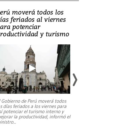
erú moverá todos los
Video, Catalin
ías feriados al viernes
‘Si la gente el
ara potenciar
criminales, la
roductividad y turismo
sociedades de
suicidarse’
l Gobierno de Perú moverá todos
os días feriados a los viernes para
La exmagistrada co
sí potenciar el turismo interno y
sobre el rol de contr
ejorar la productividad, informó el
periodismo, el derech
inistro
...
reformas constitucio
desafíos de nuevas t