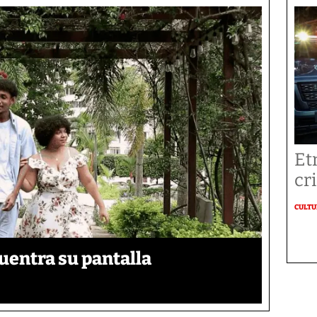
Et
cr
CULT
uentra su pantalla​