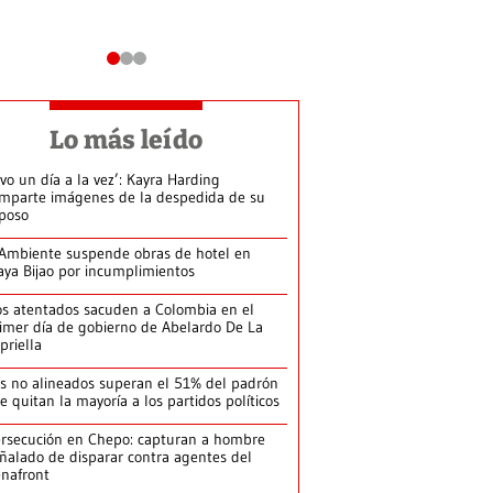
Lo más leído
ivo un día a la vez’: Kayra Harding
mparte imágenes de la despedida de su
poso
Ambiente suspende obras de hotel en
aya Bijao por incumplimientos
s atentados sacuden a Colombia en el
imer día de gobierno de Abelardo De La
priella
s no alineados superan el 51% del padrón
le quitan la mayoría a los partidos políticos
rsecución en Chepo: capturan a hombre
ñalado de disparar contra agentes del
nafront