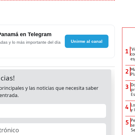
 Panamá en Telegram
Unirme al canal
adas y lo más importante del día
‘V
1
co
es
Mi
2
Pl
Do
3
pr
Es
Lo
4
y 
Pe
5
se
Se