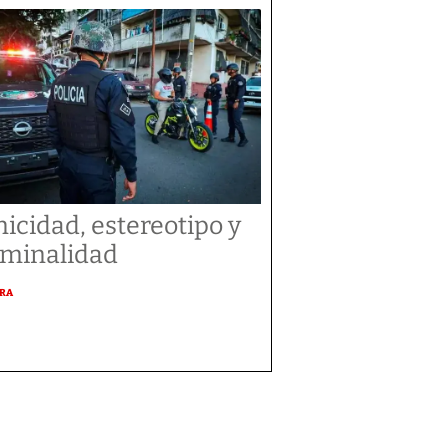
nicidad, estereotipo y
iminalidad
URA