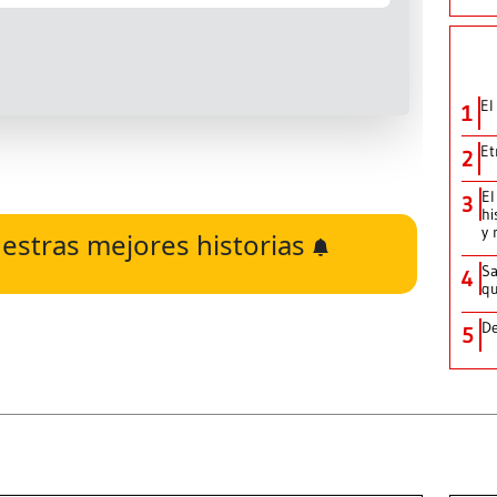
El
1
Et
2
El
3
hi
y 
estras mejores historias
Sa
4
qu
De
5