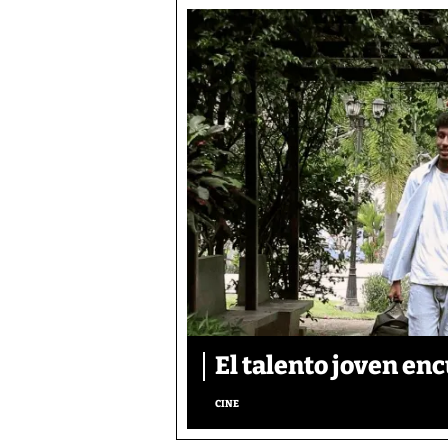
El talento joven enc
CINE