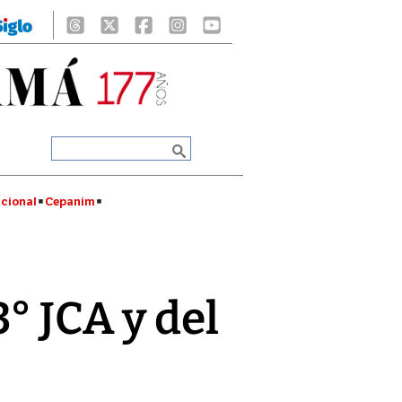
cional
Cepanim
° JCA y del