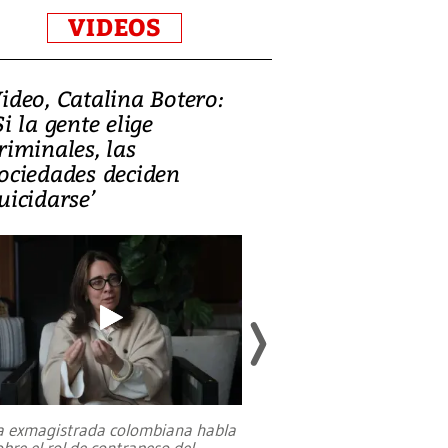
VIDEOS
ideo, Catalina Botero:
Video: Lula la
Si la gente elige
candidatura 
riminales, las
promesas de i
ociedades deciden
en defensa, ed
uicidarse’
tierras raras
a exmagistrada colombiana habla
Entre recuerdos y es
obre el rol de contrapeso del
referencias hacia sus