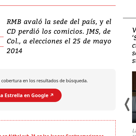
RMB avaló la sede del país, y el
Video, Japón: Terremoto
V
CD perdió los comicios. JMS, de
deja heridos y graves
‘
Col., a elecciones el 25 de mayo
daños en Kumamoto
c
2014
s
s
 cobertura en los resultados de búsqueda.
a Estrella en Google ↗️
Un fuerte terremoto de magnitud
7,1 se registró este martes 28 de
julio en la prefectura de Kumamoto,
L
al sur de Japón, provocando una
s