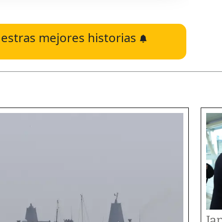
estras mejores historias
Ja