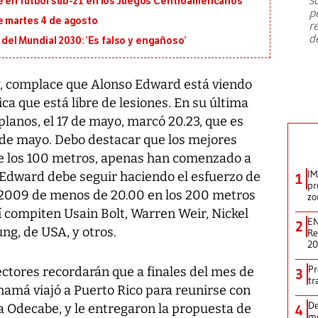
e en fútbol sub-21 en los Juegos Centroamericanos
emergencia de gran
...
p
e martes 4 de agosto
r
d
l del Mundial 2030: ‘Es falso y engañoso’
y, complace que Alonso Edward está viendo
ica que está libre de lesiones. En su última
lanos, el 17 de mayo, marcó 20.23, que es
7 de mayo. Debo destacar que los mejores
de los 100 metros, apenas han comenzado a
IM
ue Edward debe seguir haciendo el esfuerzo de
1
pr
el 2009 de menos de 20.00 en los 200 metros
zo
í compiten Usain Bolt, Warren Weir, Nickel
EN
2
ng, de USA, y otros.
Re
2
Pr
ectores recordarán que a finales del mes de
3
tr
namá viajó a Puerto Rico para reunirse con
De
a Odecabe, y le entregaron la propuesta de
4
me