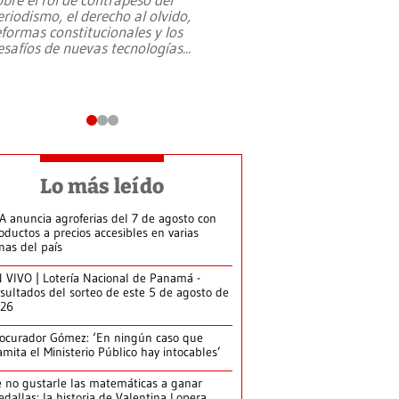
eriodismo, el derecho al olvido,
presidente de Brasil,
eformas constitucionales y los
da Silva, oficializó 
esafíos de nuevas tecnologías
...
candidatura
...
Lo más leído
A anuncia agroferias del 7 de agosto con
oductos a precios accesibles en varias
nas del país
 VIVO | Lotería Nacional de Panamá -
sultados del sorteo de este 5 de agosto de
026
ocurador Gómez: ‘En ningún caso que
amita el Ministerio Público hay intocables’
 no gustarle las matemáticas a ganar
dallas: la historia de Valentina Lopera