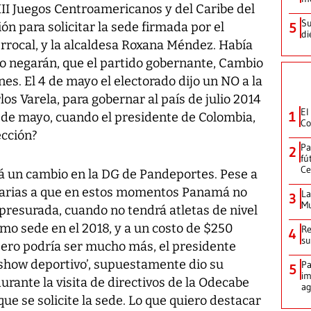
II Juegos Centroamericanos y del Caribe del
Su
ón para solicitar la sede firmada por el
5
di
rrocal, y la alcaldesa Roxana Méndez. Había
lo negarán, que el partido gobernante, Cambio
es. El 4 de mayo el electorado dijo un NO a la
los Varela, para gobernar al país de julio 2014
El
1
5 de mayo, cuando el presidente de Colombia,
Co
ección?
Pa
2
fú
Ce
á un cambio en la DG de Pandeportes. Pese a
rarias a que en estos momentos Panamá no
La
3
Mu
presurada, cuando no tendrá atletas de nivel
mo sede en el 2018, y a un costo de $250
Re
4
su
pero podría ser mucho más, el presidente
 ‘ show deportivo’, supuestamente dio su
Pa
5
im
urante la visita de directivos de la Odecabe
ag
ue se solicite la sede. Lo que quiero destacar