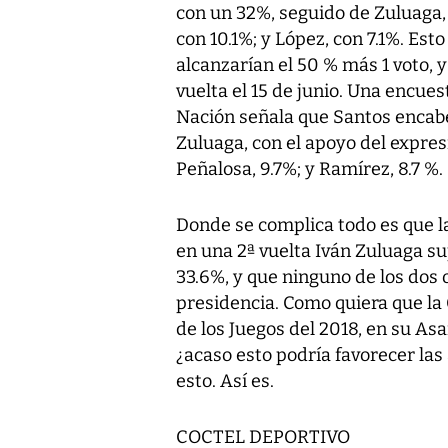
con un 32%, seguido de Zuluaga, 
con 10.1%; y López, con 7.1%. Est
alcanzarían el 50 % más 1 voto, y
vuelta el 15 de junio. Una encues
Nación señala que Santos encabez
Zuluaga, con el apoyo del expre
Peñalosa, 9.7%; y Ramírez, 8.7 %.
Donde se complica todo es que l
en una 2ª vuelta Iván Zuluaga s
33.6%, y que ninguno de los dos 
presidencia. Como quiera que la 
de los Juegos del 2018, en su Asa
¿acaso esto podría favorecer la
esto. Así es.
COCTEL DEPORTIVO