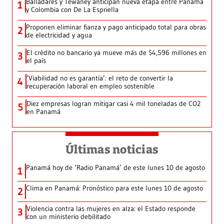
Balladares y Tewaney anticipan nueva etapa entre Panamá
1
y Colombia con De La Espriella
Proponen eliminar fianza y pago anticipado total para obras
2
de electricidad y agua
El crédito no bancario ya mueve más de $4,596 millones en
3
el país
‘Viabilidad no es garantía’: el reto de convertir la
4
recuperación laboral en empleo sostenible
Diez empresas logran mitigar casi 4 mil toneladas de CO2
5
en Panamá
Últimas noticias
Panamá hoy de ‘Radio Panamá’ de este lunes 10 de agosto
1
Clima en Panamá: Pronóstico para este lunes 10 de agosto
2
Violencia contra las mujeres en alza: el Estado responde
3
con un ministerio debilitado