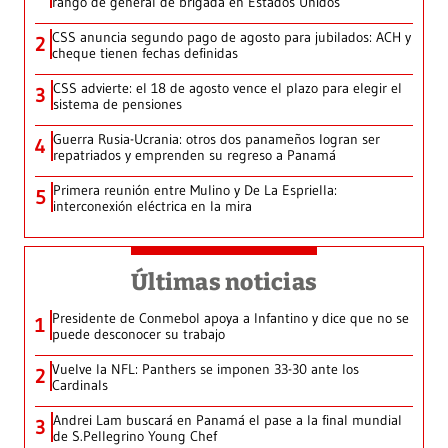
rango de general de brigada en Estados Unidos
CSS anuncia segundo pago de agosto para jubilados: ACH y
2
cheque tienen fechas definidas
CSS advierte: el 18 de agosto vence el plazo para elegir el
3
sistema de pensiones
Guerra Rusia-Ucrania: otros dos panameños logran ser
4
repatriados y emprenden su regreso a Panamá
Primera reunión entre Mulino y De La Espriella:
5
interconexión eléctrica en la mira
Últimas noticias
Presidente de Conmebol apoya a Infantino y dice que no se
1
puede desconocer su trabajo
Vuelve la NFL: Panthers se imponen 33-30 ante los
2
Cardinals
Andrei Lam buscará en Panamá el pase a la final mundial
3
de S.Pellegrino Young Chef