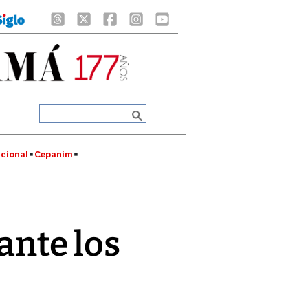
cional
Cepanim
ante los