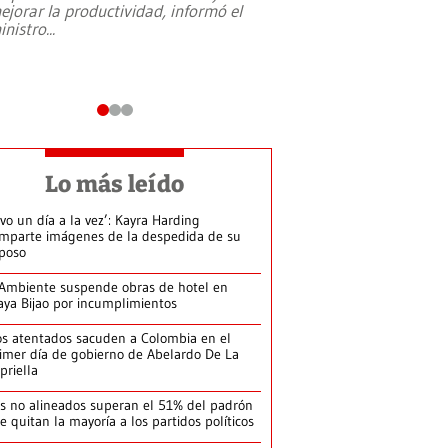
ejorar la productividad, informó el
periodismo, el derech
inistro
...
reformas constitucio
desafíos de nuevas t
Lo más leído
ivo un día a la vez’: Kayra Harding
mparte imágenes de la despedida de su
poso
Ambiente suspende obras de hotel en
aya Bijao por incumplimientos
s atentados sacuden a Colombia en el
imer día de gobierno de Abelardo De La
priella
s no alineados superan el 51% del padrón
le quitan la mayoría a los partidos políticos