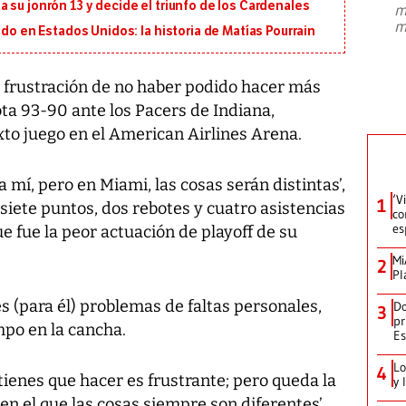
 su jonrón 13 y decide el triunfo de los Cardenales
m
presidente de Brasil, Luiz Inácio Lula
m
da Silva, oficializó este domingo su
ido en Estados Unidos: la historia de Matías Pourrain
candidatura
...
 frustración de no haber podido hacer más
ota 93-90 ante los Pacers de Indiana,
xto juego en el American Airlines Arena.
 mí, pero en Miami, las cosas serán distintas’,
‘V
1
 siete puntos, dos rebotes y cuatro asistencias
co
es
e fue la peor actuación de playoff de su
Mi
2
Pl
 (para él) problemas de faltas personales,
Do
3
pr
mpo en la cancha.
Es
Lo
4
ienes que hacer es frustrante; pero queda la
y 
en el que las cosas siempre son diferentes’,