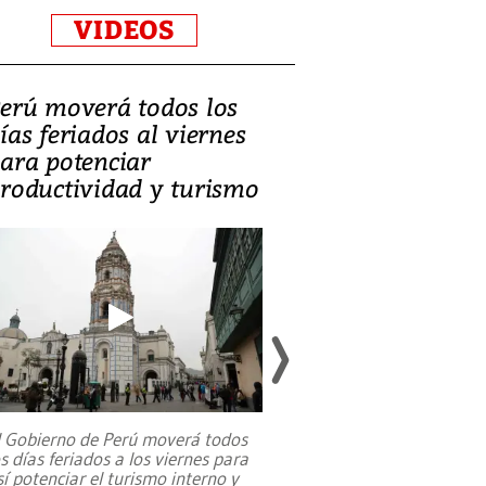
VIDEOS
erú moverá todos los
Video, Catalin
ías feriados al viernes
‘Si la gente el
ara potenciar
criminales, la
roductividad y turismo
sociedades de
suicidarse’
l Gobierno de Perú moverá todos
os días feriados a los viernes para
La exmagistrada co
sí potenciar el turismo interno y
sobre el rol de contr