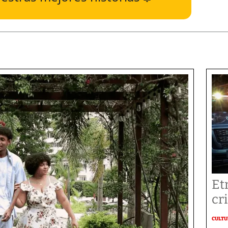
Et
cr
CULT