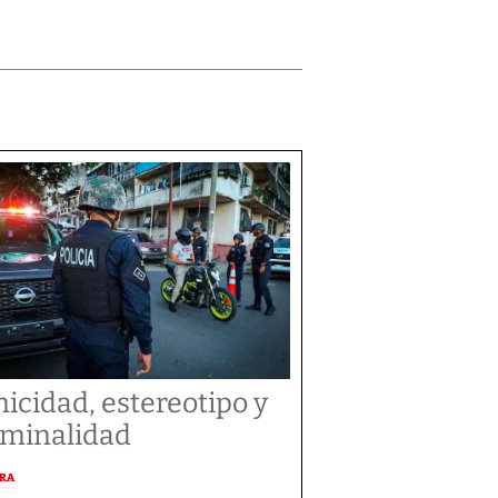
nicidad, estereotipo y
iminalidad
URA