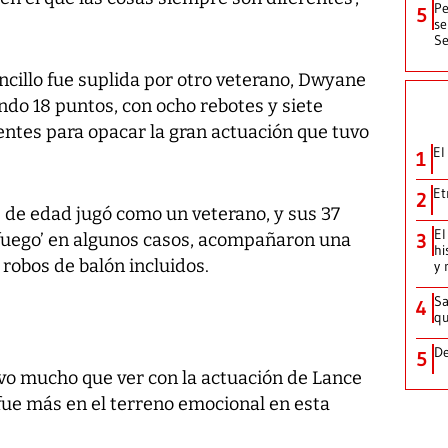
Pe
5
se
Se
ncillo fue suplida por otro veterano, Dwyane
do 18 puntos, con ocho rebotes y siete
ientes para opacar la gran actuación que tuvo
El
1
Et
2
 de edad jugó como un veterano, y sus 37
El
 fuego’ en algunos casos, acompañaron una
3
hi
 robos de balón incluidos.
y 
Sa
4
qu
De
5
uvo mucho que ver con la actuación de Lance
ue más en el terreno emocional en esta