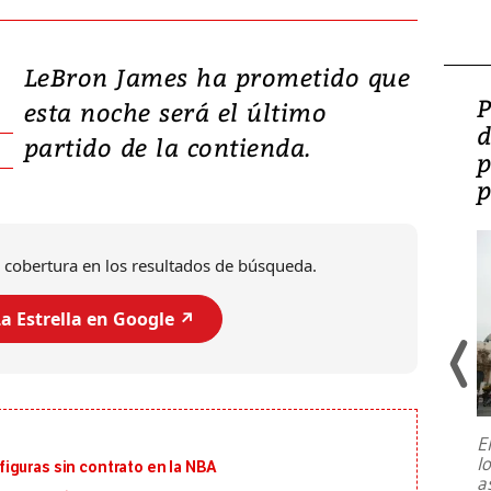
LeBron James ha prometido que
Video: Lula lanza su
P
esta noche será el último
candidatura con
d
partido de la contienda.
promesas de inversión
p
en defensa, educación y
p
tierras raras
 cobertura en los resultados de búsqueda.
a Estrella en Google ↗️
E
l
iguras sin contrato en la NBA
Entre recuerdos y escuetas
a
referencias hacia sus adversarios, el