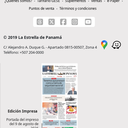
¿Quiénes somos?
Tarifario GESE
Suplementos
Ventas
e-Paper
Puntos de venta
Términos y condiciones
© 2019 La Estrella de Panamá
C/ Alejandro A. Duque G. - Apartado 0815-00507, Zona 4
Teléfono: +507 204-0000
Edición Impresa
Portada del impreso
del 9 de agosto de