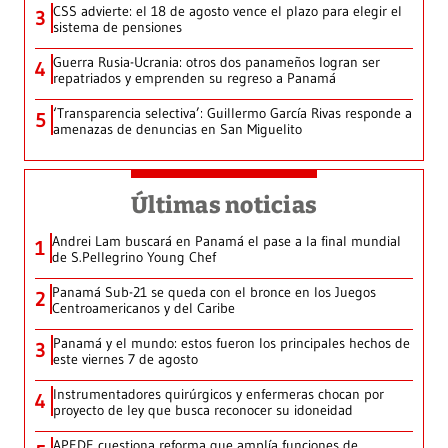
CSS advierte: el 18 de agosto vence el plazo para elegir el
3
sistema de pensiones
Guerra Rusia-Ucrania: otros dos panameños logran ser
4
repatriados y emprenden su regreso a Panamá
‘Transparencia selectiva’: Guillermo García Rivas responde a
5
amenazas de denuncias en San Miguelito
Últimas noticias
Andrei Lam buscará en Panamá el pase a la final mundial
1
de S.Pellegrino Young Chef
Panamá Sub-21 se queda con el bronce en los Juegos
2
Centroamericanos y del Caribe
Panamá y el mundo: estos fueron los principales hechos de
3
este viernes 7 de agosto
Instrumentadores quirúrgicos y enfermeras chocan por
4
proyecto de ley que busca reconocer su idoneidad
APEDE cuestiona reforma que amplía funciones de