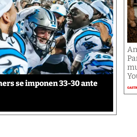
An
Pa
mu
Yo
thers se imponen 33-30 ante
GAST