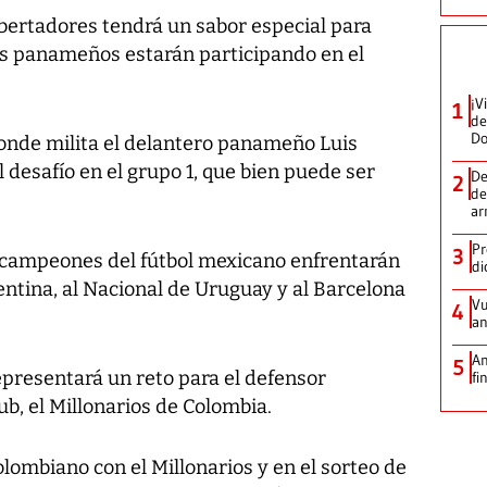
Libertadores tendrá un sabor especial para
es panameños estarán participando en el
¡V
1
de
D
donde milita el delantero panameño Luis
l desafío en el grupo 1, que bien puede ser
De
2
de
ar
Pr
3
ubcampeones del fútbol mexicano enfrentarán
di
ntina, al Nacional de Uruguay y al Barcelona
Vu
4
an
An
5
presentará un reto para el defensor
fi
, el Millonarios de Colombia.
colombiano con el Millonarios y en el sorteo de