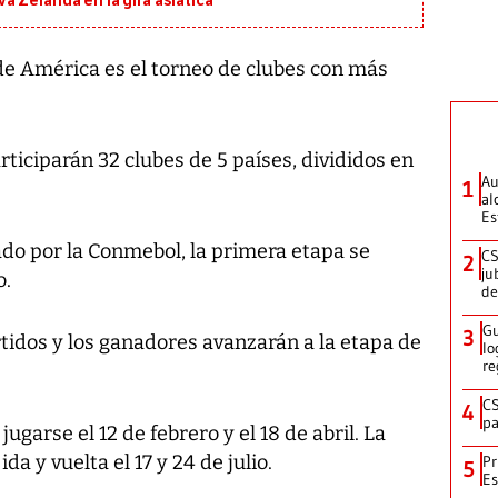
 Zelanda en la gira asiática
e América es el torneo de clubes con más
rticiparán 32 clubes de 5 países, divididos en
Au
1
al
Es
ado por la Conmebol, la primera etapa se
CS
2
ju
o.
de
Gu
3
tidos y los ganadores avanzarán a la etapa de
lo
re
CS
4
pa
garse el 12 de febrero y el 18 de abril. La
da y vuelta el 17 y 24 de julio.
Pr
5
Es