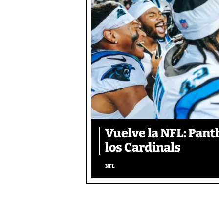
Vuelve la NFL: Pan
los Cardinals
NFL