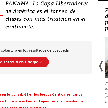
PANAMÁ. La Copa Libertadores
Video: Lula lanza su
P
de América es el torneo de
candidatura con
d
clubes con más tradición en el
promesas de inversión
p
continente.
en defensa, educación y
p
tierras raras
 cobertura en los resultados de búsqueda.
a Estrella en Google ↗️
E
l
Entre recuerdos y escuetas
a
referencias hacia sus adversarios, el
e en fútbol sub-21 en los Juegos Centroamericanos
m
presidente de Brasil, Luiz Inácio Lula
m
e titular y José Luis Rodríguez brilla con asistencia
da Silva, oficializó este domingo su
candidatura
...