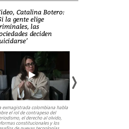
ideo, Catalina Botero:
Video: Lula la
Si la gente elige
candidatura 
riminales, las
promesas de i
ociedades deciden
en defensa, ed
uicidarse’
tierras raras
a exmagistrada colombiana habla
Entre recuerdos y es
obre el rol de contrapeso del
referencias hacia sus
eriodismo, el derecho al olvido,
presidente de Brasil,
eformas constitucionales y los
da Silva, oficializó 
esafíos de nuevas tecnologías
...
candidatura
...