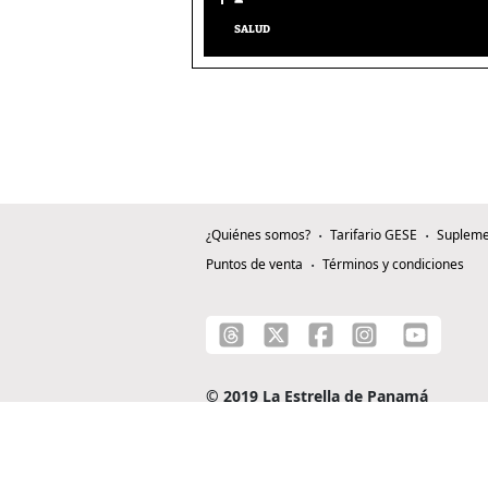
SALUD
¿Quiénes somos?
Tarifario GESE
Supleme
Puntos de venta
Términos y condiciones
© 2019 La Estrella de Panamá
C/ Alejandro A. Duque G. - Apartado 0815-0
Teléfono: +507 204-0000