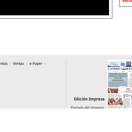
NACI
ntos
Ventas
e-Paper
Edición Impresa
Portada del impreso
del 6 de agosto de
2026
0507, Zona 4