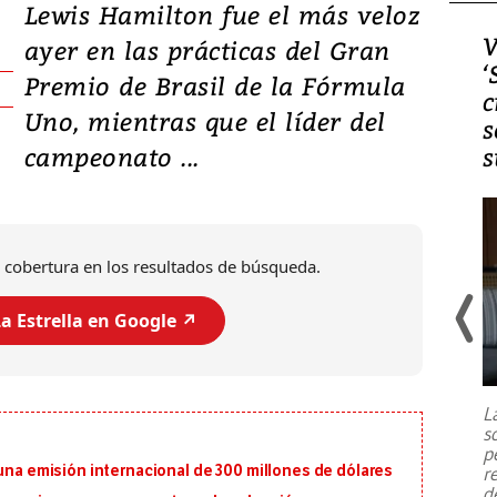
Lewis Hamilton fue el más veloz
Video, Japón: Terremoto
V
ayer en las prácticas del Gran
deja heridos y graves
‘
Premio de Brasil de la Fórmula
daños en Kumamoto
c
Uno, mientras que el líder del
s
campeonato ...
s
 cobertura en los resultados de búsqueda.
a Estrella en Google ↗️
Un fuerte terremoto de magnitud
7,1 se registró este martes 28 de
julio en la prefectura de Kumamoto,
L
al sur de Japón, provocando una
s
emergencia de gran
...
p
 una emisión internacional de 300 millones de dólares
r
d