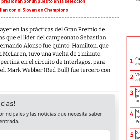
presionan por un puesto en la selección
illan con el Slovan en Champions
ayer en las prácticas del Gran Premio de
as que el líder del campeonato Sebastian
Fernando Alonso fue quinto. Hamilton, que
n McLaren, tuvo una vuelta de 1 minuto,
Ca
1
ertina en el circuito de Interlagos, para
en
tel. Mark Webber (Red Bull) fue tercero con
Ví
2
ad
Ca
3
pr
un
Ma
4
ev
Po
Ga
5
lo