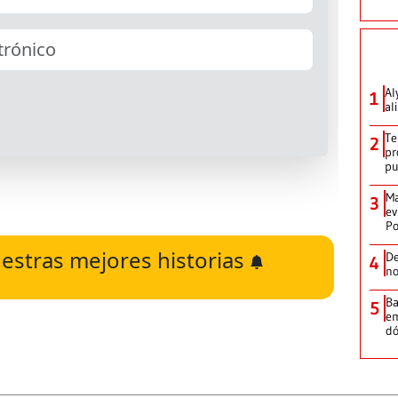
Al
1
al
Te
2
pr
p
Ma
3
ev
Po
estras mejores historias
De
4
no
Ba
5
em
dó