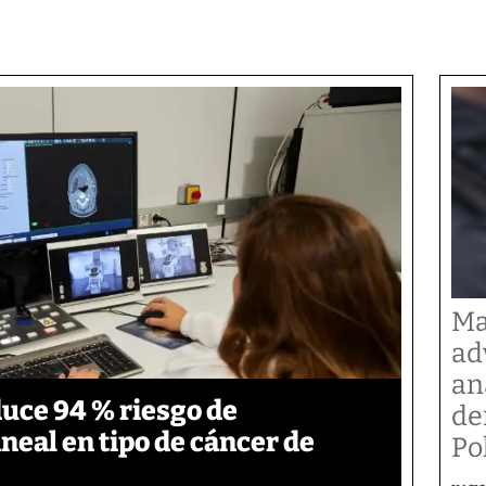
Ma
ad
an
duce 94 % riesgo de
de
neal en tipo de cáncer de
Po