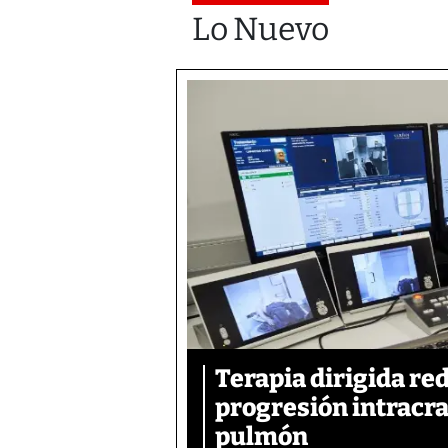
Lo Nuevo
Terapia dirigida re
progresión intracra
pulmón