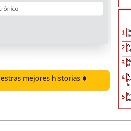
‘S
1
In
Pr
2
De
Me
3
el
‘C
estras mejores historias
4
po
In
Pa
5
e