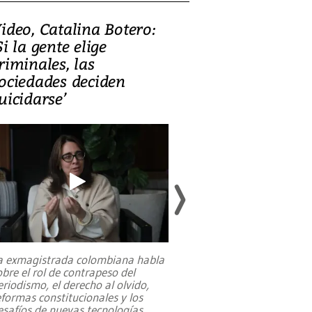
ideo, Catalina Botero:
Video: Lula la
Si la gente elige
candidatura 
riminales, las
promesas de i
ociedades deciden
en defensa, ed
uicidarse’
tierras raras
a exmagistrada colombiana habla
Entre recuerdos y es
obre el rol de contrapeso del
referencias hacia sus
eriodismo, el derecho al olvido,
presidente de Brasil,
eformas constitucionales y los
da Silva, oficializó 
esafíos de nuevas tecnologías
...
candidatura
...