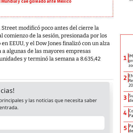
l Mundial y cae goleado ante México
 Street modificó poco antes del cierre la
l comienzo de la sesión, presionada por los
en EEUU, y el Dow Jones finalizó con un alza
pa a algunas de las mayores empresas
IM
1
unidades y terminó la semana a 8.635,42
pr
zo
EN
2
Re
2
Su
3
di
Co
4
Pa
Pa
5
de