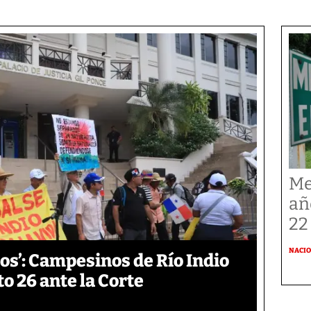
Me
añ
22
NACI
os’: Campesinos de Río Indio
 26 ante la Corte