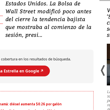
Estados Unidos. La Bolsa de
Video, Japón: Terremoto
V
Wall Street modificó poco antes
deja heridos y graves
‘
del cierre la tendencia bajista
daños en Kumamoto
c
que mostraba al comienzo de la
s
sesión, presi...
s
 cobertura en los resultados de búsqueda.
a Estrella en Google ↗️
Un fuerte terremoto de magnitud
7,1 se registró este martes 28 de
julio en la prefectura de Kumamoto,
L
al sur de Japón, provocando una
s
emergencia de gran
...
p
namá: diésel aumenta $0.26 por galón
r
d