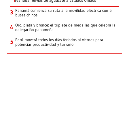
reanudar envíos de aguacate a Estados Unidos
Panamá comienza su ruta a la movilidad eléctrica con 5
3
buses chinos
Oro, plata y bronce: el triplete de medallas que celebra la
4
delegación panameña
Perú moverá todos los días feriados al viernes para
5
potenciar productividad y turismo