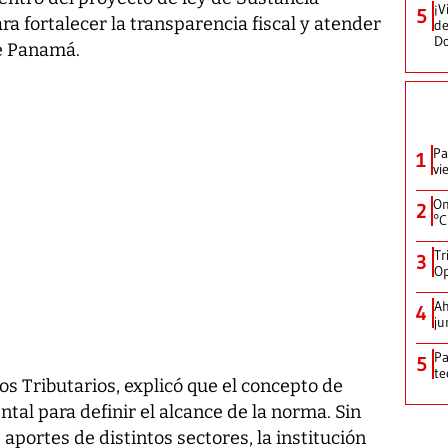
¡V
5
a fortalecer la transparencia fiscal y atender
de
D
e Panamá.
Pa
1
vi
On
2
°C
Tr
3
Op
Ah
4
ju
Pa
5
te
os Tributarios, explicó que el concepto de
al para definir el alcance de la norma. Sin
aportes de distintos sectores, la institución