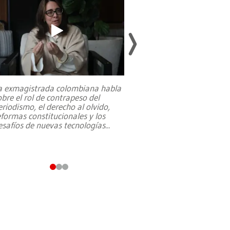
a exmagistrada colombiana habla
Entre recuerdos y es
obre el rol de contrapeso del
referencias hacia sus
eriodismo, el derecho al olvido,
presidente de Brasil,
eformas constitucionales y los
da Silva, oficializó 
esafíos de nuevas tecnologías
...
candidatura
...