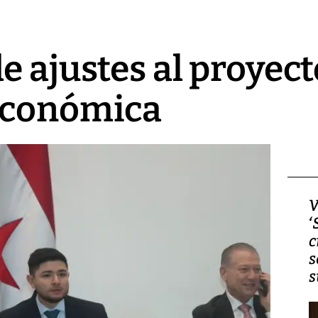
e ajustes al proyect
Económica
Video, Japón: Terremoto
V
deja heridos y graves
‘
daños en Kumamoto
c
s
s