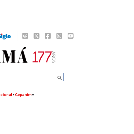
cional
Cepanim