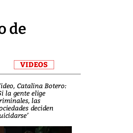
o de
VIDEOS
ideo, Catalina Botero:
Video: Lula la
Si la gente elige
candidatura 
riminales, las
promesas de i
ociedades deciden
en defensa, ed
uicidarse’
tierras raras