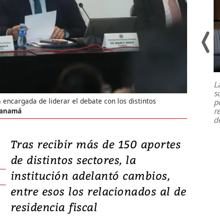
Un fuerte terremoto de magnitud
7,1 se registró este martes 28 de
julio en la prefectura de Kumamoto,
L
al sur de Japón, provocando una
s
emergencia de gran
...
encargada de liderar el debate con los distintos
p
r
 Panamá
d
Tras recibir más de 150 aportes
de distintos sectores, la
institución adelantó cambios,
entre esos los relacionados al de
residencia fiscal