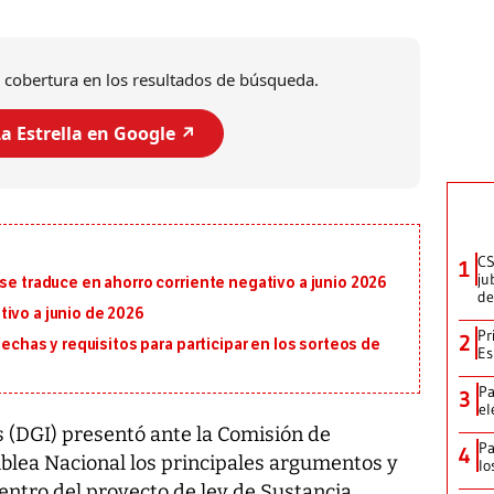
 cobertura en los resultados de búsqueda.
a Estrella en Google ↗️
CS
1
ju
 se traduce en ahorro corriente negativo a junio 2026
de
ivo a junio de 2026
Pr
2
fechas y requisitos para participar en los sorteos de
Es
Pa
3
el
s (DGI) presentó ante la Comisión de
Pa
4
blea Nacional los principales argumentos y
lo
entro del proyecto de ley de Sustancia