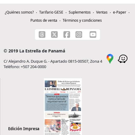
¿Quiénes somos?
Tarifario GESE
Suplementos
Ventas
e-Paper
Puntos de venta
Términos y condiciones
© 2019 La Estrella de Panamá
C/ Alejandro A. Duque G. - Apartado 0815-00507, Zona 4
Teléfono: +507 204-0000
Edición Impresa