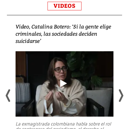
VIDEOS
Video, Catalina Botero: ‘Si la gente elige
criminales, las sociedades deciden
suicidarse’
La exmagistrada colombiana habla sobre el rol
de contrapeso del periodismo, el derecho al