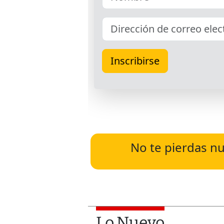
No te pierdas nu
Lo Nuevo