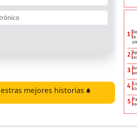
De
1
la
p
Ap
2
re
Am
3
am
Co
4
estras mejores historias
co
Pa
5
re