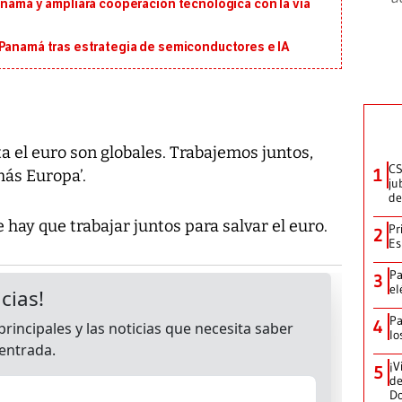
anamá y ampliará cooperación tecnológica con la vía
 Panamá tras estrategia de semiconductores e IA
ta el euro son globales. Trabajemos juntos,
CS
1
ás Europa’.
ju
de
 hay que trabajar juntos para salvar el euro.
Pr
2
Es
Pa
3
el
Pa
4
lo
¡V
5
de
D