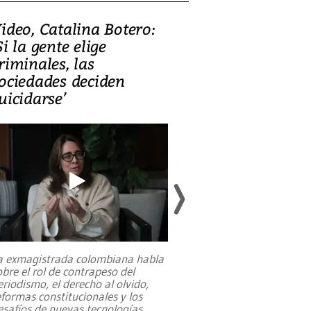
ideo, Catalina Botero:
Video: Lula la
Si la gente elige
candidatura 
riminales, las
promesas de i
ociedades deciden
en defensa, ed
uicidarse’
tierras raras
a exmagistrada colombiana habla
Entre recuerdos y es
obre el rol de contrapeso del
referencias hacia sus
eriodismo, el derecho al olvido,
presidente de Brasil,
eformas constitucionales y los
da Silva, oficializó 
esafíos de nuevas tecnologías
...
candidatura
...