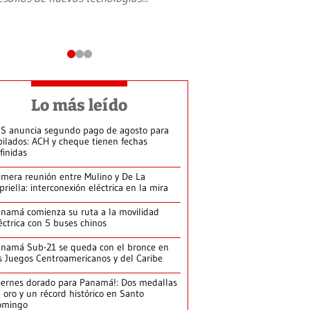
Lo más leído
S anuncia segundo pago de agosto para
bilados: ACH y cheque tienen fechas
finidas
imera reunión entre Mulino y De La
priella: interconexión eléctrica en la mira
namá comienza su ruta a la movilidad
éctrica con 5 buses chinos
namá Sub-21 se queda con el bronce en
s Juegos Centroamericanos y del Caribe
iernes dorado para Panamá!: Dos medallas
 oro y un récord histórico en Santo
omingo