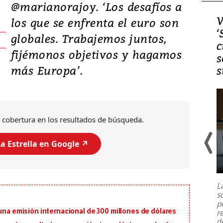
@marianorajoy. ‘Los desafíos a
Video, Japón: Terremoto
V
los que se enfrenta el euro son
deja heridos y graves
‘
globales. Trabajemos juntos,
daños en Kumamoto
c
fijémonos objetivos y hagamos
s
más Europa’.
s
 cobertura en los resultados de búsqueda.
a Estrella en Google ↗️
Un fuerte terremoto de magnitud
7,1 se registró este martes 28 de
julio en la prefectura de Kumamoto,
L
al sur de Japón, provocando una
s
emergencia de gran
...
p
 una emisión internacional de 300 millones de dólares
r
d