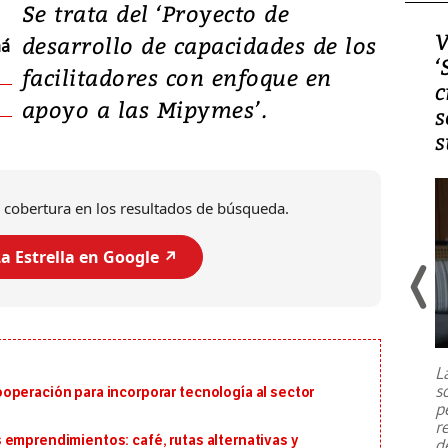
Se trata del ‘Proyecto de
Video, Japón: Terremoto
V
desarrollo de capacidades de los
má
deja heridos y graves
‘
facilitadores con enfoque en
daños en Kumamoto
c
apoyo a las Mipymes’.
s
s
 cobertura en los resultados de búsqueda.
a Estrella en Google ↗️
Un fuerte terremoto de magnitud
7,1 se registró este martes 28 de
julio en la prefectura de Kumamoto,
L
al sur de Japón, provocando una
s
operación para incorporar tecnología al sector
emergencia de gran
...
p
r
 emprendimientos: café, rutas alternativas y
d