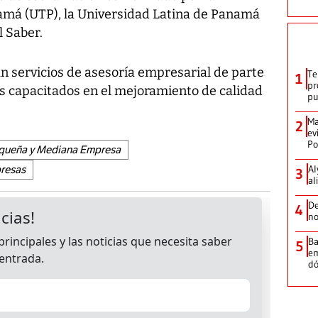
amá (UTP), la Universidad Latina de Panamá
l Saber.
n servicios de asesoría empresarial de parte
Te
1
pr
les capacitados en el mejoramiento de calidad
p
Ma
2
ev
Po
equeña y Mediana Empresa
Al
resas
3
al
De
4
no
Ba
5
em
dó