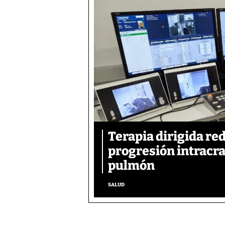
Terapia dirigida re
progresión intracra
pulmón
SALUD