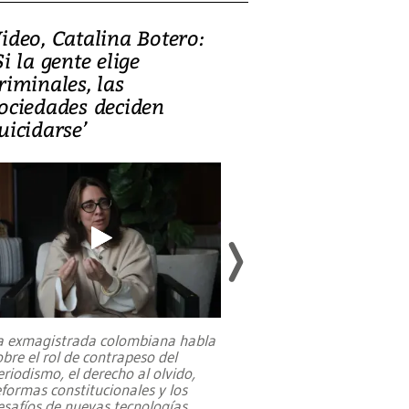
ideo, Catalina Botero:
Video: Lula la
Si la gente elige
candidatura 
riminales, las
promesas de i
ociedades deciden
en defensa, ed
uicidarse’
tierras raras
a exmagistrada colombiana habla
Entre recuerdos y es
obre el rol de contrapeso del
referencias hacia sus
eriodismo, el derecho al olvido,
presidente de Brasil,
eformas constitucionales y los
da Silva, oficializó 
esafíos de nuevas tecnologías
...
candidatura
...