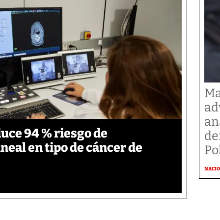
Ma
ad
an
duce 94 % riesgo de
de
neal en tipo de cáncer de
Po
NACI