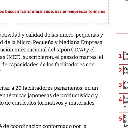
 buscan transformar sus ideas en empresas formales
uctividad y calidad de las micro, pequeñas y
d de la Micro, Pequeña y Mediana Empresa
ión Internacional del Japón (JICA) y el
Ca
1
s (MEF), suscribieron, el pasado martes, el
en
 de capacidades de los facilitadores con
Ví
2
’
ad
Ga
3
citar a 20 facilitadores panameños, en un
lo
 en técnicas japonesas de productividad y
Ca
4
en
llo de currículos formativos y materiales
vi
De
5
In
é de coordinación conformado por la
la