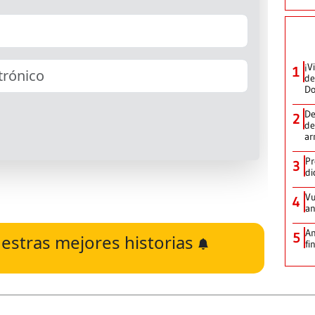
¡V
1
de
D
De
2
de
ar
Pr
3
di
Vu
4
an
An
5
estras mejores historias
fi