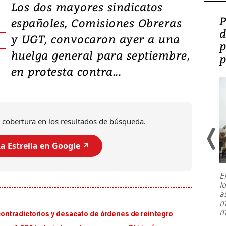
Los dos mayores sindicatos
Video: Lula lanza su
P
españoles, Comisiones Obreras
candidatura con
d
y UGT, convocaron ayer a una
promesas de inversión
p
huelga general para septiembre,
en defensa, educación y
p
en protesta contra...
tierras raras
 cobertura en los resultados de búsqueda.
a Estrella en Google ↗️
E
l
Entre recuerdos y escuetas
a
referencias hacia sus adversarios, el
m
presidente de Brasil, Luiz Inácio Lula
m
ontradictorios y desacato de órdenes de reintegro
da Silva, oficializó este domingo su
candidatura
...