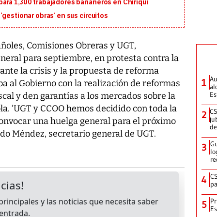
ara 1,300 trabajadores bananeros en Chiriquí
‘gestionar obras’ en sus circuitos
añoles, Comisiones Obreras y UGT,
neral para septiembre, en protesta contra la
ante la crisis y la propuesta de reforma
Au
1
ba al Gobierno con la realización de reformas
al
Es
iscal y den garantías a los mercados sobre la
la. ‘UGT y CCOO hemos decidido con toda la
CS
2
ju
convocar una huelga general para el próximo
de
ido Méndez, secretario general de UGT.
Gu
3
lo
re
CS
4
pa
Pr
5
Es