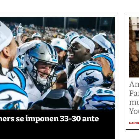
An
Pa
mu
Yo
thers se imponen 33-30 ante
GAST