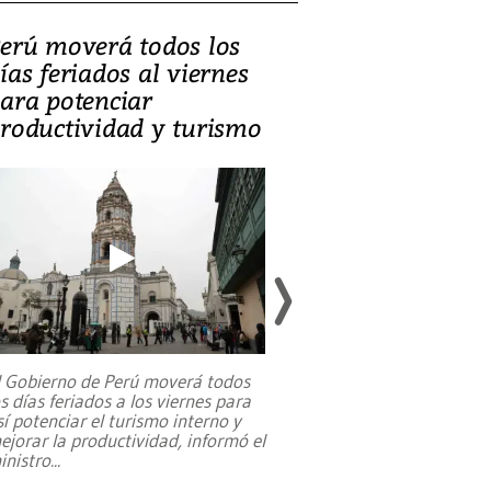
erú moverá todos los
Video, Catalin
ías feriados al viernes
‘Si la gente el
ara potenciar
criminales, la
roductividad y turismo
sociedades de
suicidarse’
l Gobierno de Perú moverá todos
os días feriados a los viernes para
La exmagistrada co
sí potenciar el turismo interno y
sobre el rol de contr
ejorar la productividad, informó el
periodismo, el derech
inistro
...
reformas constitucio
desafíos de nuevas t