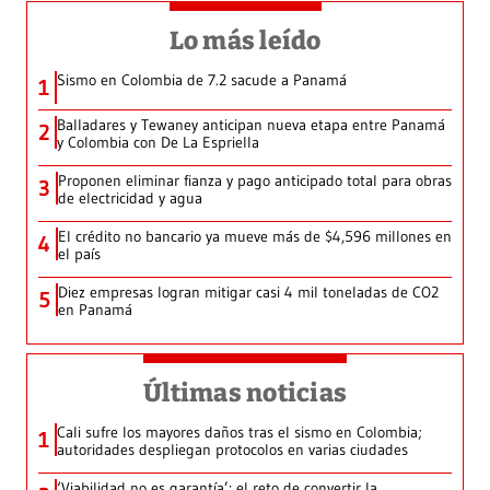
Lo más leído
Sismo en Colombia de 7.2 sacude a Panamá
1
Balladares y Tewaney anticipan nueva etapa entre Panamá
2
y Colombia con De La Espriella
Proponen eliminar fianza y pago anticipado total para obras
3
de electricidad y agua
El crédito no bancario ya mueve más de $4,596 millones en
4
el país
Diez empresas logran mitigar casi 4 mil toneladas de CO2
5
en Panamá
Últimas noticias
Cali sufre los mayores daños tras el sismo en Colombia;
1
autoridades despliegan protocolos en varias ciudades
‘Viabilidad no es garantía’: el reto de convertir la