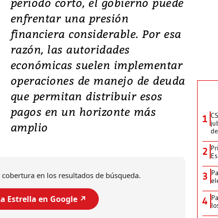
periodo corto, el gobierno puede
enfrentar una presión
financiera considerable. Por esa
razón, las autoridades
económicas suelen implementar
operaciones de manejo de deuda
que permitan distribuir esos
pagos en un horizonte más
CS
1
ju
amplio
de
Pr
2
Es
Pa
3
 cobertura en los resultados de búsqueda.
el
Pa
a Estrella en Google ↗️
4
lo