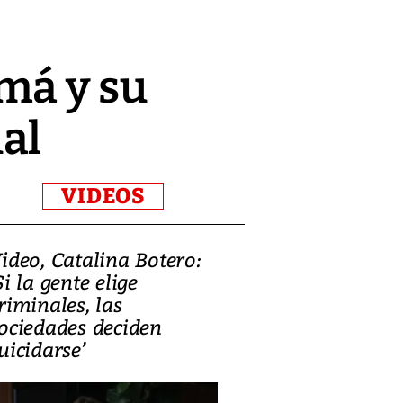
má y su
al
VIDEOS
ideo, Catalina Botero:
Video: Lula la
Si la gente elige
candidatura 
riminales, las
promesas de i
ociedades deciden
en defensa, ed
uicidarse’
tierras raras