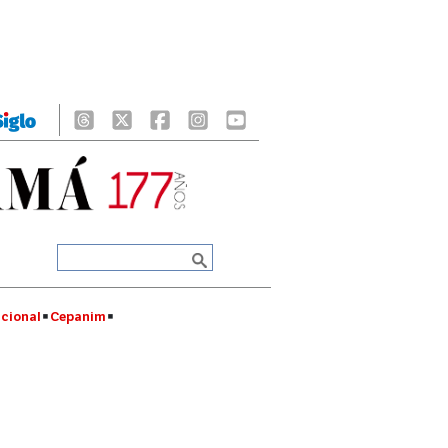
cional
Cepanim