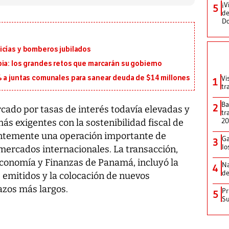
¡V
5
de
D
icías y bomberos jubilados
ia: los grandes retos que marcarán su gobierno
Vi
% a juntas comunales para sanear deuda de $14 millones
1
tr
Ba
2
cado por tasas de interés todavía elevadas y
tr
2
s exigentes con la sostenibilidad fiscal de
ientemente una operación importante de
Ga
3
lo
mercados internacionales. La transacción,
Economía y Finanzas de Panamá, incluyó la
Na
4
de
emitidos y la colocación de nuevos
azos más largos.
Pr
5
Su