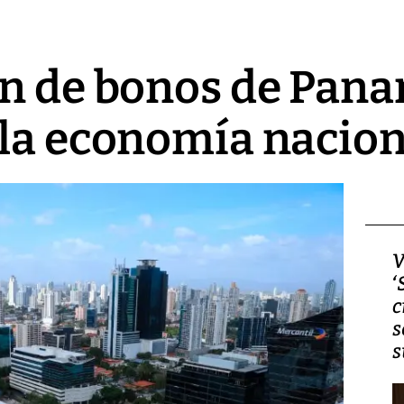
n de bonos de Pana
la economía nacion
Video, Japón: Terremoto
V
deja heridos y graves
‘
daños en Kumamoto
c
s
s