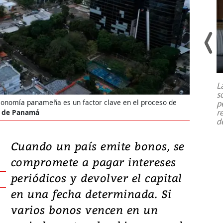
Un fuerte terremoto de magnitud
7,1 se registró este martes 28 de
julio en la prefectura de Kumamoto,
L
al sur de Japón, provocando una
s
emergencia de gran
...
 economía panameña es un factor clave en el proceso de
p
r
la de Panamá
d
Cuando un país emite bonos, se
compromete a pagar intereses
periódicos y devolver el capital
en una fecha determinada. Si
varios bonos vencen en un