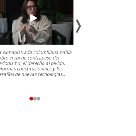
a exmagistrada colombiana habla
Entre recuerdos y es
obre el rol de contrapeso del
referencias hacia sus
eriodismo, el derecho al olvido,
presidente de Brasil,
eformas constitucionales y los
da Silva, oficializó 
esafíos de nuevas tecnologías
...
candidatura
...