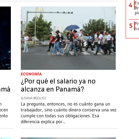
Es
4
Br
pl
Pr
5
tr
ECONOMÍA
¿Por qué el salario ya no
amá
alcanza en Panamá?
SUSANA VÁSQUEZ
n
La pregunta, entonces, no es cuánto gana un
ecen
trabajador, sino cuánto dinero conserva una vez
ento
cumple con todas sus obligaciones. Esa
diferencia explica por
...