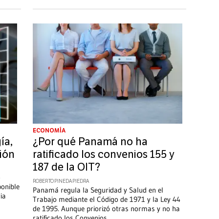
ECONOMÍA
ía,
¿Por qué Panamá no ha
sión
ratificado los convenios 155 y
187 de la OIT?
o
ROBERTO PINEDA PIEDRA
ponible
Panamá regula la Seguridad y Salud en el
ia
Trabajo mediante el Código de 1971 y la Ley 44
de 1995. Aunque priorizó otras normas y no ha
ratificado los Convenios
...