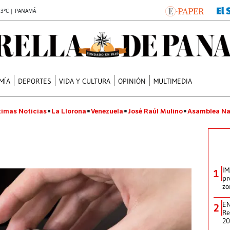
.3°C | PANAMÁ
MÍA
DEPORTES
VIDA Y CULTURA
OPINIÓN
MULTIMEDIA
timas Noticias
La Llorona
Venezuela
José Raúl Mulino
Asamblea Na
IM
1
pr
zo
EN
2
Re
2