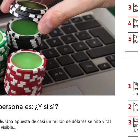
Su
3
di
Pr
4
tr
Co
5
Pa
Di
1
re
ap
As
2
ersonales: ¿Y si sí?
en
Ex
de. Una apuesta de casi un millón de dólares se hizo viral
3
pr
visible
...
Un