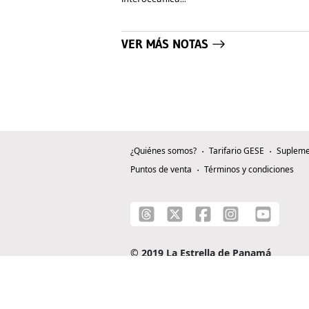
VER MÁS NOTAS
¿Quiénes somos?
Tarifario GESE
Supleme
Puntos de venta
Términos y condiciones
© 2019 La Estrella de Panamá
C/ Alejandro A. Duque G. - Apartado 0815-0
Teléfono: +507 204-0000