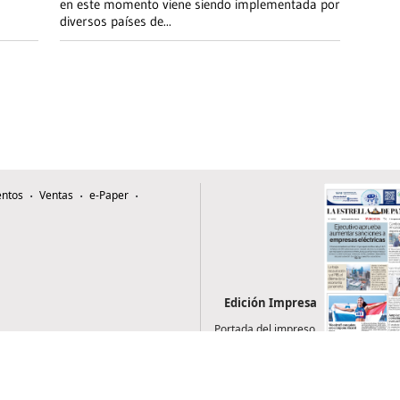
en este momento viene siendo implementada por
diversos países de
...
ntos
Ventas
e-Paper
Edición Impresa
Portada del impreso
del 5 de agosto de
2026
0507, Zona 4