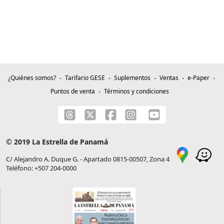
¿Quiénes somos?
Tarifario GESE
Suplementos
Ventas
e-Paper
Puntos de venta
Términos y condiciones
© 2019 La Estrella de Panamá
C/ Alejandro A. Duque G. - Apartado 0815-00507, Zona 4
Teléfono: +507 204-0000