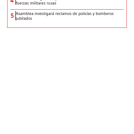
4
fuerzas militares rusas
Asamblea investigará reclamos de policías y bomberos
5
jubilados