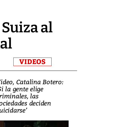
 Suiza al
al
VIDEOS
ideo, Catalina Botero:
Video: Lula la
Si la gente elige
candidatura 
riminales, las
promesas de i
ociedades deciden
en defensa, ed
uicidarse’
tierras raras