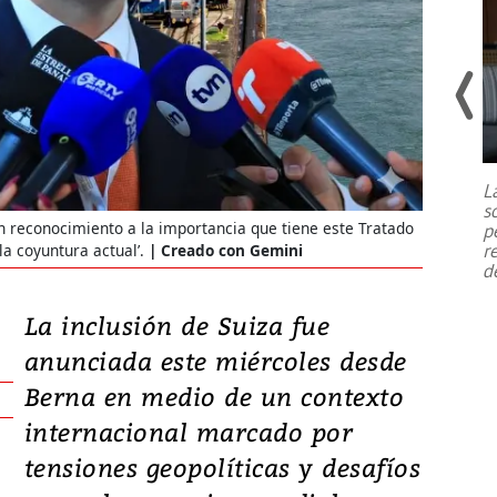
Un fuerte terremoto de magnitud
7,1 se registró este martes 28 de
julio en la prefectura de Kumamoto,
L
al sur de Japón, provocando una
s
emergencia de gran
...
 un reconocimiento a la importancia que tiene este Tratado
p
r
la coyuntura actual’.
Creado con Gemini
d
La inclusión de Suiza fue
anunciada este miércoles desde
Berna en medio de un contexto
internacional marcado por
tensiones geopolíticas y desafíos