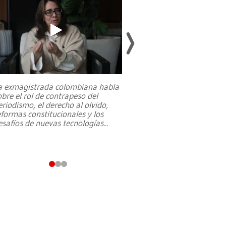
a exmagistrada colombiana habla
Entre recuerdos y es
obre el rol de contrapeso del
referencias hacia sus
eriodismo, el derecho al olvido,
presidente de Brasil,
eformas constitucionales y los
da Silva, oficializó 
esafíos de nuevas tecnologías
...
candidatura
...