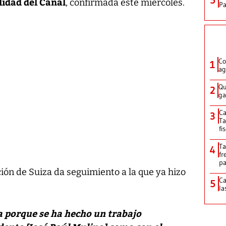
lidad del Canal
, confirmada este miércoles.
P
Co
1
ag
Qu
2
ga
Ca
3
Ta
fi
Ta
4
fr
pa
ón de Suiza da seguimiento a la que ya hizo
Ca
5
la
a porque se ha hecho un trabajo