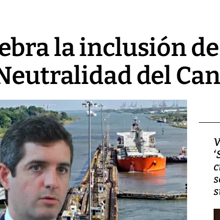
bra la inclusión de
Neutralidad del Can
Video, Japón: Terremoto
V
deja heridos y graves
‘
daños en Kumamoto
c
s
s