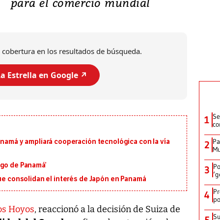
para el comercio mundial
 cobertura en los resultados de búsqueda.
a Estrella en Google ↗️
Se
1
co
Pa
anamá y ampliará cooperación tecnológica con la vía
2
Mu
igo de Panamá’
Po
3
‘g
que consolidan el interés de Japón en Panamá
Pr
4
po
los Hoyos
, reaccionó a la decisión de Suiza de
Su
5