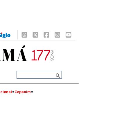
cional
Cepanim