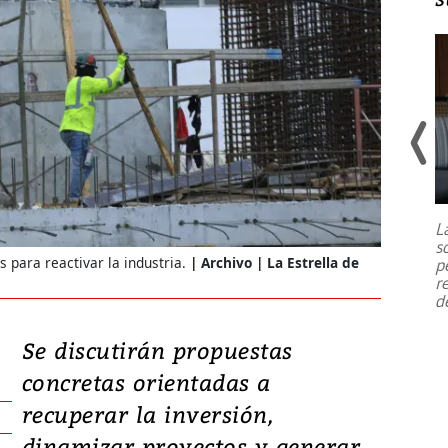
Un fuerte terremoto de magnitud
7,1 se registró este martes 28 de
julio en la prefectura de Kumamoto,
L
al sur de Japón, provocando una
s
emergencia de gran
...
 para reactivar la industria.
Archivo | La Estrella de
p
r
d
Se discutirán propuestas
concretas orientadas a
recuperar la inversión,
dinamizar proyectos y generar