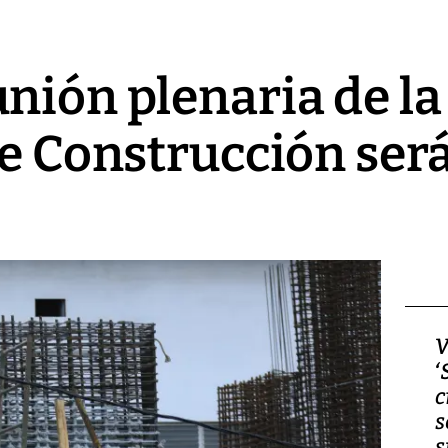
nión plenaria de l
de Construcción será
Video, Japón: Terremoto
V
deja heridos y graves
‘
daños en Kumamoto
c
s
s