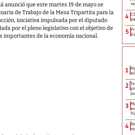
re
 anunció que este martes 19 de mayo se
naria de Trabajo de la Mesa Tripartita para la
CS
4
pa
ción, iniciativa impulsada por el diputado
a por el pleno legislativo con el objetivo de
Pr
5
Es
s importantes de la economía nacional.
Al
1
al
Te
2
pr
p
Ma
3
ev
Po
De
4
no