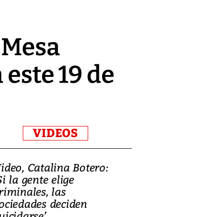
a Mesa
 este 19 de
VIDEOS
ideo, Catalina Botero:
Video: Lula la
Si la gente elige
candidatura 
riminales, las
promesas de i
ociedades deciden
en defensa, ed
uicidarse’
tierras raras