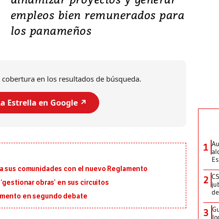
empleos bien remunerados para
los panameños
 cobertura en los resultados de búsqueda.
a Estrella en Google ↗️
Au
1
al
Es
ra sus comunidades con el nuevo Reglamento
CS
2
‘gestionar obras’ en sus circuitos
ju
de
lamento en segundo debate
Gu
3
lo