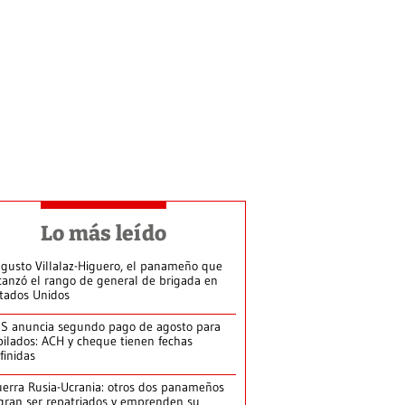
Lo más leído
gusto Villalaz-Higuero, el panameño que
canzó el rango de general de brigada en
tados Unidos
S anuncia segundo pago de agosto para
bilados: ACH y cheque tienen fechas
finidas
erra Rusia-Ucrania: otros dos panameños
gran ser repatriados y emprenden su