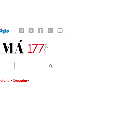
cional
Cepanim