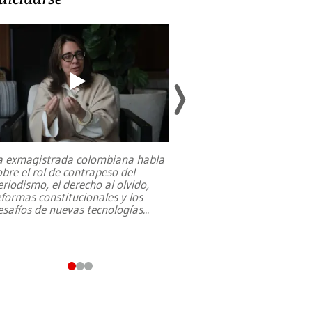
a exmagistrada colombiana habla
Entre recuerdos y es
obre el rol de contrapeso del
referencias hacia sus
eriodismo, el derecho al olvido,
presidente de Brasil,
eformas constitucionales y los
da Silva, oficializó 
esafíos de nuevas tecnologías
...
candidatura
...