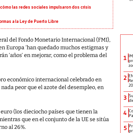
: cómo las redes sociales impulsaron dos crisis
ormas a la Ley de Puerto Libre
al del Fondo Monetario Internacional (FMI),
e en Europa ‘han quedado muchos estigmas y
darán ‘años’ en mejorar, como el problema del
IM
1
pr
zo
EN
2
oro económico internacional celebrado en
Re
2
y nada peor que el azote del desempleo, en
Su
3
di
Co
euro (los dieciocho países que tienen la
4
Pa
ientras que en el conjunto de la UE se sitúa
Pr
rno al 26%.
5
pr