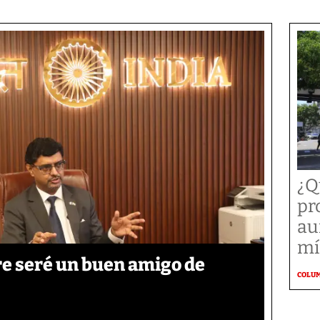
¿Q
pr
au
mí
re seré un buen amigo de
COLU