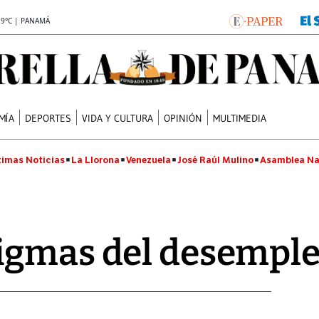
.9°C | PANAMÁ
MÍA
DEPORTES
VIDA Y CULTURA
OPINIÓN
MULTIMEDIA
timas Noticias
La Llorona
Venezuela
José Raúl Mulino
Asamblea Na
igmas del desempl