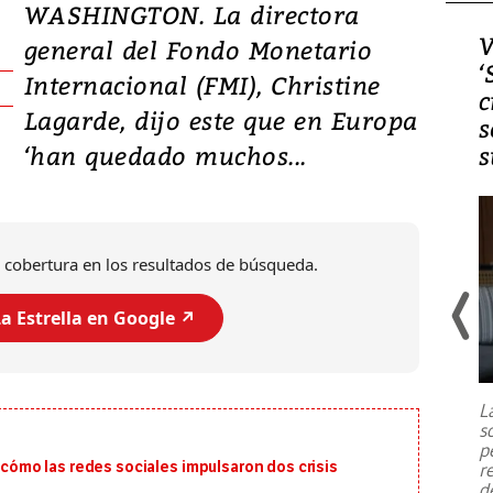
WASHINGTON. La directora
Video, Japón: Terremoto
V
general del Fondo Monetario
deja heridos y graves
‘
Internacional (FMI), Christine
daños en Kumamoto
c
Lagarde, dijo este que en Europa
s
‘han quedado muchos...
s
 cobertura en los resultados de búsqueda.
a Estrella en Google ↗️
Un fuerte terremoto de magnitud
7,1 se registró este martes 28 de
julio en la prefectura de Kumamoto,
L
al sur de Japón, provocando una
s
emergencia de gran
...
p
: cómo las redes sociales impulsaron dos crisis
r
d