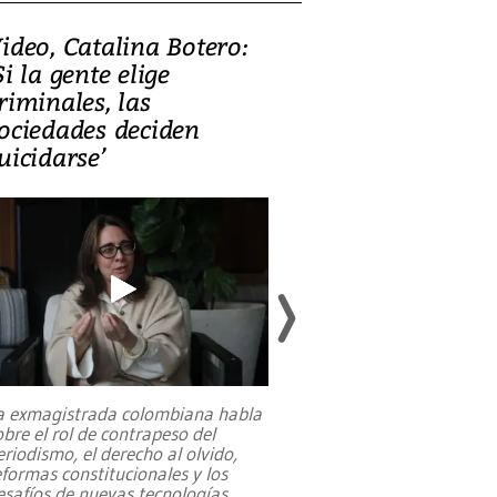
ideo, Catalina Botero:
Video: Lula la
Si la gente elige
candidatura 
riminales, las
promesas de i
ociedades deciden
en defensa, ed
uicidarse’
tierras raras
a exmagistrada colombiana habla
Entre recuerdos y es
obre el rol de contrapeso del
referencias hacia sus
eriodismo, el derecho al olvido,
presidente de Brasil,
eformas constitucionales y los
da Silva, oficializó 
esafíos de nuevas tecnologías
...
candidatura
...