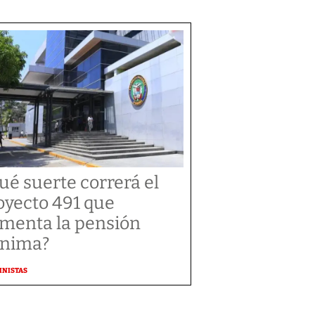
ué suerte correrá el
oyecto 491 que
menta la pensión
nima?
MNISTAS