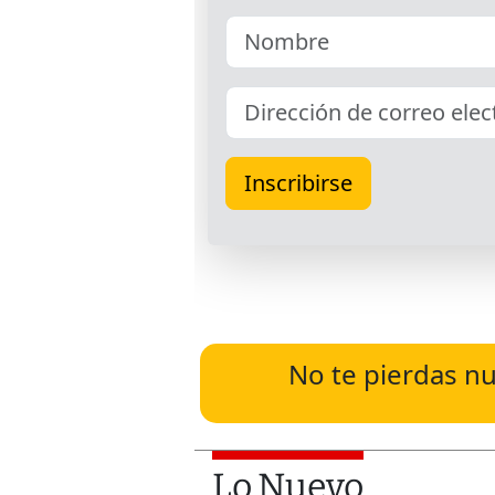
No te pierdas nu
Lo Nuevo