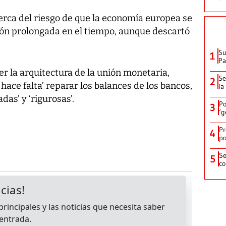
cerca del riesgo de que la economía europea se
ción prolongada en el tiempo, aunque descartó
Su
1
P
er la arquitectura de la unión monetaria,
Se
2
 hace falta’ reparar los balances de los bancos,
la
as’ y ‘rigurosas’.
Po
3
‘g
Pr
4
po
Se
5
co