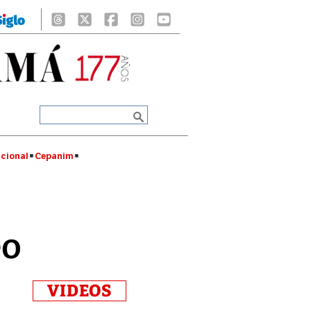
cional
Cepanim
eo
VIDEOS