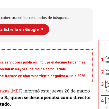
 cobertura en los resultados de búsqueda.
a Estrella en Google ↗️
Ca
1
en
ra servidores públicos: incluye el décimo tercer mes
recibirán mayor subsidio de combustible
Ví
2
ad
 se traduce en ahorro corriente negativo a junio 2026
Ma
3
ev
Po
anzas (MEF)
informó este jueves 26 de marzo
o R., quien se desempeñaba como director
Ca
4
pr
tado.
un