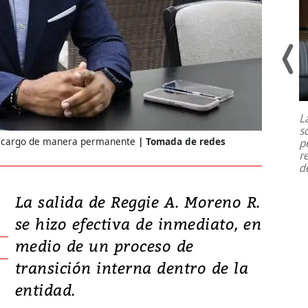
Un fuerte terremoto de magnitud
7,1 se registró este martes 28 de
julio en la prefectura de Kumamoto,
L
al sur de Japón, provocando una
s
emergencia de gran
...
el cargo de manera permanente
Tomada de redes
p
r
d
La salida de Reggie A. Moreno R.
se hizo efectiva de inmediato, en
medio de un proceso de
transición interna dentro de la
entidad.