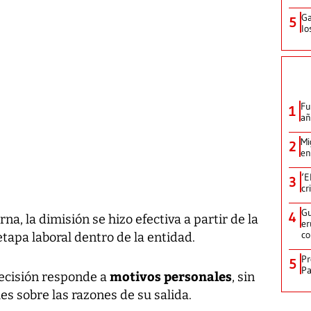
Ga
5
lo
Fu
1
añ
Mi
2
en
‘E
3
cr
Gu
4
na, la dimisión se hizo efectiva a partir de la
er
c
etapa laboral dentro de la entidad.
Pr
5
Pa
motivos personales
decisión responde a
, sin
es sobre las razones de su salida.