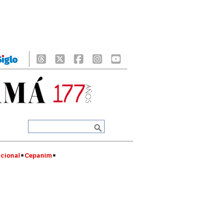
cional
Cepanim