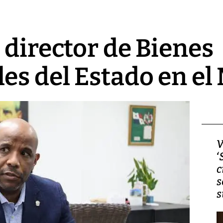
 director de Bienes
es del Estado en el
Video, Japón: Terremoto
V
deja heridos y graves
‘
daños en Kumamoto
c
s
s