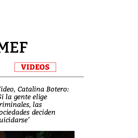
 MEF
VIDEOS
ideo, Catalina Botero:
Video: Lula la
Si la gente elige
candidatura 
riminales, las
promesas de i
ociedades deciden
en defensa, ed
uicidarse’
tierras raras