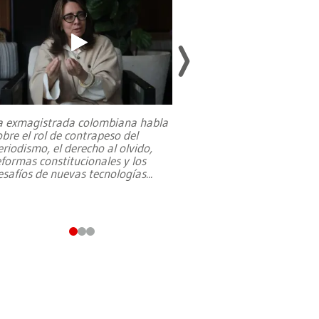
a exmagistrada colombiana habla
Entre recuerdos y es
obre el rol de contrapeso del
referencias hacia sus
eriodismo, el derecho al olvido,
presidente de Brasil,
eformas constitucionales y los
da Silva, oficializó 
esafíos de nuevas tecnologías
...
candidatura
...