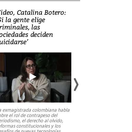
ideo, Catalina Botero:
Video: Lula la
Si la gente elige
candidatura 
riminales, las
promesas de i
ociedades deciden
en defensa, ed
uicidarse’
tierras raras
a exmagistrada colombiana habla
Entre recuerdos y es
obre el rol de contrapeso del
referencias hacia sus
eriodismo, el derecho al olvido,
presidente de Brasil,
eformas constitucionales y los
da Silva, oficializó 
esafíos de nuevas tecnologías
...
candidatura
...