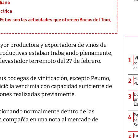
liana
ctrica
Estas son las actividades que ofrecen Bocas del Toro,
ayor productora y exportadora de vinos de
 productivas estaban trabajando plenamente,
‘V
1
devastador terremoto del 27 de febrero.
co
es
us bodegas de vinificación, excepto Peumo,
Mi
2
Pl
nició la vendimia con capacidad suficiente de
ciones realizadas previamente.
Do
3
pr
Es
cionando normalmente dentro de las
Pe
4
a compañía en una nota al mercado de
se
Se
Lo
5