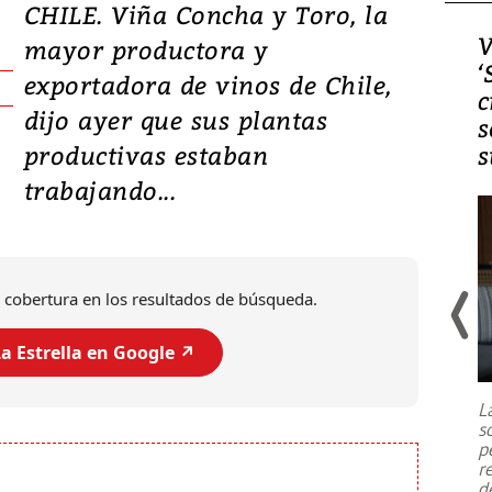
CHILE. Viña Concha y Toro, la
Video, Japón: Terremoto
V
mayor productora y
deja heridos y graves
‘
exportadora de vinos de Chile,
daños en Kumamoto
c
dijo ayer que sus plantas
s
productivas estaban
s
trabajando...
 cobertura en los resultados de búsqueda.
a Estrella en Google ↗️
Un fuerte terremoto de magnitud
7,1 se registró este martes 28 de
julio en la prefectura de Kumamoto,
L
al sur de Japón, provocando una
s
emergencia de gran
...
p
r
d