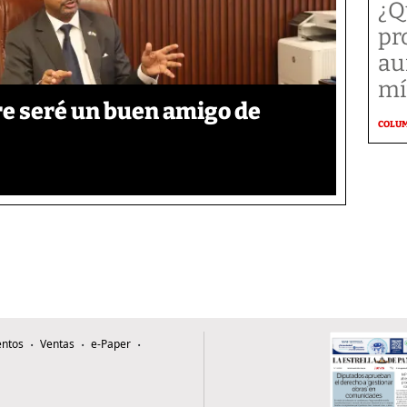
¿Q
pr
au
mí
re seré un buen amigo de
COLU
ntos
Ventas
e-Paper