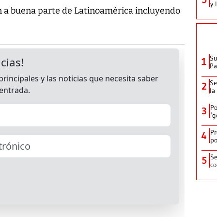
y 
n a buena parte de Latinoamérica incluyendo
Su
1
P
Se
2
la
Po
3
‘g
Pr
4
po
Se
5
co