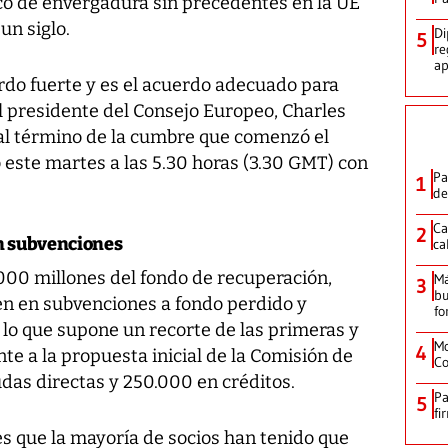
co de envergadura sin precedentes en la UE
un siglo.
Di
5
re
ap
rdo fuerte y es el acuerdo adecuado para
l presidente del Consejo Europeo, Charles
al término de la cumbre que comenzó el
 este martes a las 5.30 horas (3.30 GMT) con
Pa
1
de
Ca
2
n subvenciones
ca
.000 millones del fondo de recuperación,
M
3
bu
n en subvenciones a fondo perdido y
fo
lo que supone un recorte de las primeras y
Mo
4
e a la propuesta inicial de la Comisión de
Co
das directas y 250.000 en créditos.
Pa
5
fi
es que la mayoría de socios han tenido que