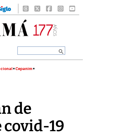
cional
Cepanim
an de
 covid-19