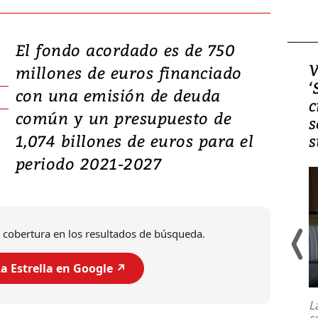
El fondo acordado es de 750
Video, Japón: Terremoto
V
millones de euros financiado
deja heridos y graves
‘
con una emisión de deuda
daños en Kumamoto
c
común y un presupuesto de
s
1,074 billones de euros para el
s
periodo 2021-2027
 cobertura en los resultados de búsqueda.
a Estrella en Google ↗️
Un fuerte terremoto de magnitud
7,1 se registró este martes 28 de
julio en la prefectura de Kumamoto,
L
al sur de Japón, provocando una
s