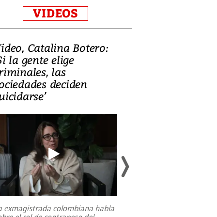
VIDEOS
ideo, Catalina Botero:
Video: Lula la
Si la gente elige
candidatura 
riminales, las
promesas de i
ociedades deciden
en defensa, ed
uicidarse’
tierras raras
a exmagistrada colombiana habla
Entre recuerdos y es
obre el rol de contrapeso del
referencias hacia sus