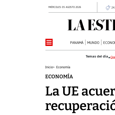
MIÉRCOLES 05 AGOSTO 2026
24
PANAMÁ
MUNDO
ECONO
Úl
Inicio
>
Economía
ECONOMÍA
La UE acuerd
recuperacio