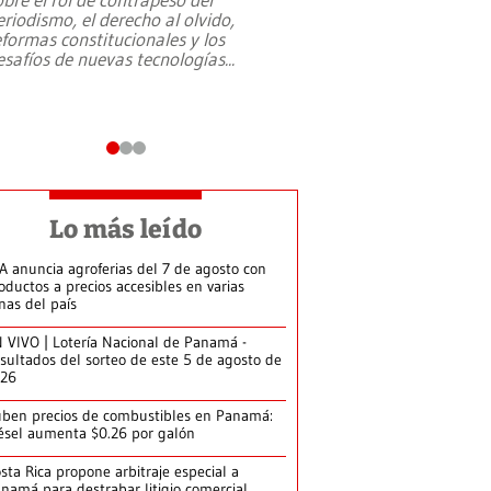
eriodismo, el derecho al olvido,
presidente de Brasil,
eformas constitucionales y los
da Silva, oficializó 
esafíos de nuevas tecnologías
...
candidatura
...
Lo más leído
A anuncia agroferias del 7 de agosto con
oductos a precios accesibles en varias
nas del país
 VIVO | Lotería Nacional de Panamá -
sultados del sorteo de este 5 de agosto de
026
ben precios de combustibles en Panamá:
ésel aumenta $0.26 por galón
sta Rica propone arbitraje especial a
namá para destrabar litigio comercial