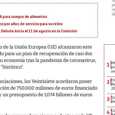
emergencia de gran
...
p
r
d
MA para compra de alimentos
o por años de servicio para su retiro
Debate inicia el 11 de agosto en la Comisión
no de la Unión Europea (UE) alcanzaron este
 para un plan de recuperación de casi dos
 su economía tras la pandemia de coronavirus,
IM
1
"histórico".
pr
zo
EN
ociaciones, los Veintisiete acordaron poner
2
Re
ción de 750.000 millones de euros financiado
2
 un presupuesto de 1,074 billones de euros
Su
3
di
Co
4
Pa