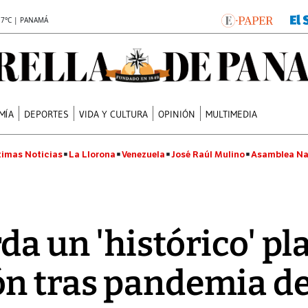
.7°C | PANAMÁ
MÍA
DEPORTES
VIDA Y CULTURA
OPINIÓN
MULTIMEDIA
timas Noticias
La Llorona
Venezuela
José Raúl Mulino
Asamblea Na
a un 'histórico' pl
́n tras pandemia de