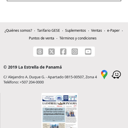
¿Quiénes somos?
Tarifario GESE
Suplementos
Ventas
e-Paper
Puntos de venta
Términos y condiciones
© 2019 La Estrella de Panamá
C/ Alejandro A. Duque G. - Apartado 0815-00507, Zona 4
Teléfono: +507 204-0000