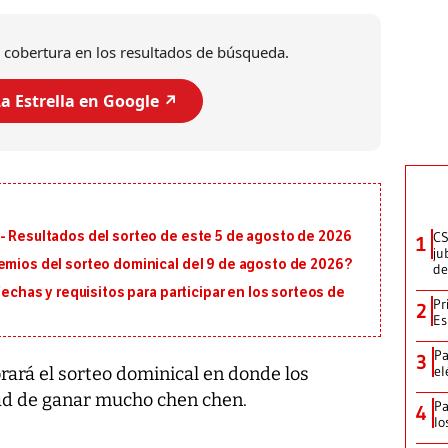
 cobertura en los resultados de búsqueda.
a Estrella en Google ↗️
CS
- Resultados del sorteo de este 5 de agosto de 2026
1
ju
emios del sorteo dominical del 9 de agosto de 2026?
de
fechas y requisitos para participar en los sorteos de
Pr
2
Es
Pa
3
el
brará el sorteo dominical en donde los
ad de ganar mucho chen chen.
Pa
4
lo