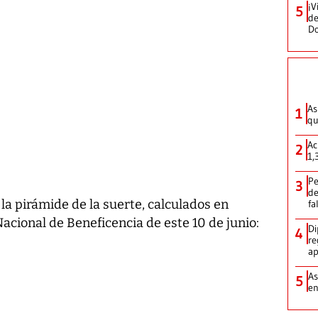
¡V
5
de
D
As
1
qu
Ac
2
1,
Pe
3
de
a pirámide de la suerte, calculados en
fa
Nacional de Beneficencia de este 10 de junio:
Di
4
re
ap
As
5
e