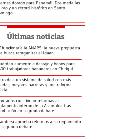
iernes dorado para Panamá!: Dos medallas
 oro y un récord histórico en Santo
omingo
Últimas noticias
í funcionaría la ANAPS: la nueva propuesta
e busca reorganizar el Idaan
uerdan aumento a destajo y bonos para
300 trabajadores bananeros en Chiriquí
tro deja un sistema de salud con más
udas, mayores barreras y una reforma
llida
putados cuestionan reformas al
glamento interno de la Asamblea tras
robación en segundo debate
amblea aprueba reformas a su reglamento
n segundo debate