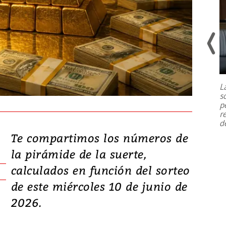
Un fuerte terremoto de magnitud
7,1 se registró este martes 28 de
julio en la prefectura de Kumamoto,
L
al sur de Japón, provocando una
s
emergencia de gran
...
p
r
d
Te compartimos los números de
la pirámide de la suerte,
calculados en función del sorteo
de este miércoles 10 de junio de
2026.