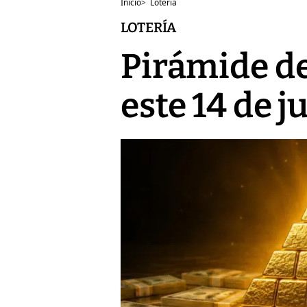
Inicio
>
Lotería
LOTERÍA
Pirámide de
este 14 de j