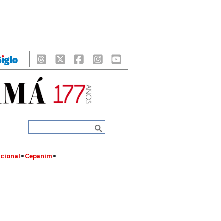
cional
Cepanim