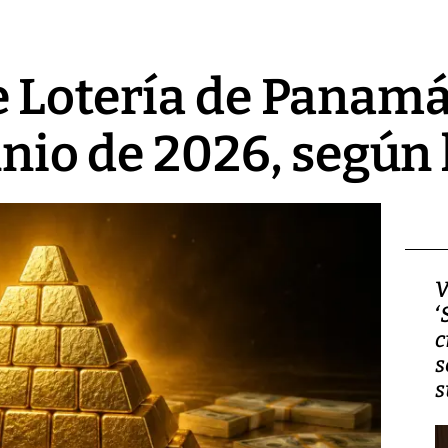
 Lotería de Panamá 
unio de 2026, según 
Video, Japón: Terremoto
V
deja heridos y graves
‘
daños en Kumamoto
c
s
s