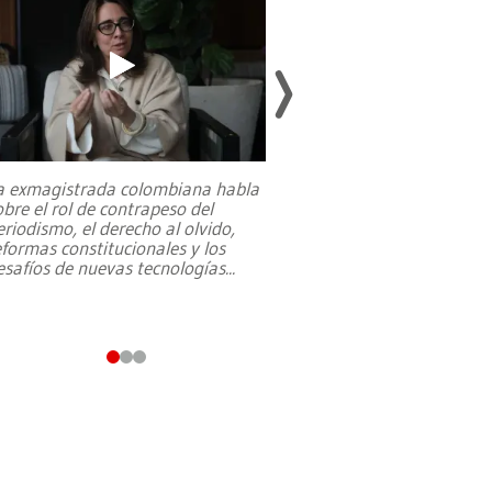
a exmagistrada colombiana habla
Entre recuerdos y es
obre el rol de contrapeso del
referencias hacia sus
eriodismo, el derecho al olvido,
presidente de Brasil,
eformas constitucionales y los
da Silva, oficializó 
esafíos de nuevas tecnologías
...
candidatura
...