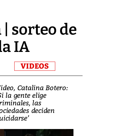
| sorteo de
la IA
VIDEOS
ideo, Catalina Botero:
Video: Lula la
Si la gente elige
candidatura 
riminales, las
promesas de i
ociedades deciden
en defensa, ed
uicidarse’
tierras raras