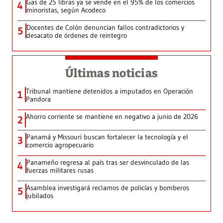
Gas de 25 libras ya se vende en el 95% de los comercios
4
minoristas, según Acodeco
Docentes de Colón denuncian fallos contradictorios y
5
desacato de órdenes de reintegro
Últimas noticias
Tribunal mantiene detenidos a imputados en Operación
1
Pandora
Ahorro corriente se mantiene en negativo a junio de 2026
2
Panamá y Missouri buscan fortalecer la tecnología y el
3
comercio agropecuario
Panameño regresa al país tras ser desvinculado de las
4
fuerzas militares rusas
Asamblea investigará reclamos de policías y bomberos
5
jubilados