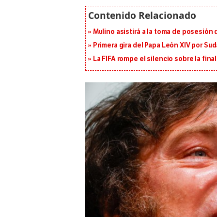
Mulino asistirá a la toma de posesión 
Primera gira del Papa León XIV por Sud
La FIFA rompe el silencio sobre la fina