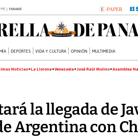
.1°C | PANAMÁ
MÍA
DEPORTES
VIDA Y CULTURA
OPINIÓN
MULTIMEDIA
timas Noticias
La Llorona
Venezuela
José Raúl Mulino
Asamblea Na
ará la llegada de Ja
n de Argentina con C