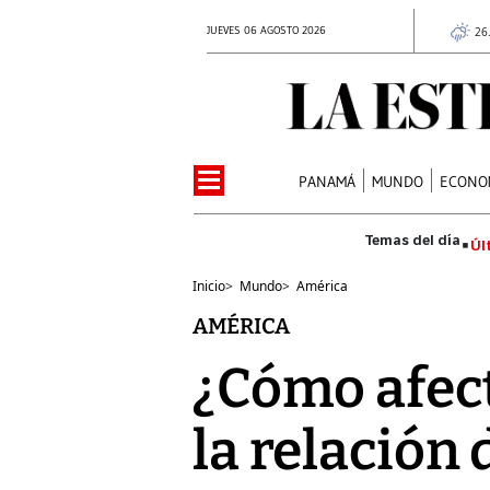
JUEVES 06 AGOSTO 2026
26
PANAMÁ
MUNDO
ECONO
Úl
Inicio
>
Mundo
>
América
AMÉRICA
¿Cómo afect
la relació