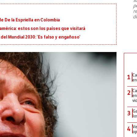
emergencia de gran
...
p
r
d
de De la Espriella en Colombia
américa: estos son los países que visitará
l del Mundial 2030: ‘Es falso y engañoso’
Ca
1
en
Ca
2
en
vi
Ga
3
lo
Ve
4
op