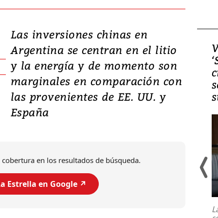
Las inversiones chinas en
Video, Japón: Terremoto
V
Argentina se centran en el litio
deja heridos y graves
‘
y la energía y de momento son
daños en Kumamoto
c
marginales en comparación con
s
las provenientes de EE. UU. y
s
España
 cobertura en los resultados de búsqueda.
a Estrella en Google ↗️
Un fuerte terremoto de magnitud
7,1 se registró este martes 28 de
julio en la prefectura de Kumamoto,
L
al sur de Japón, provocando una
s