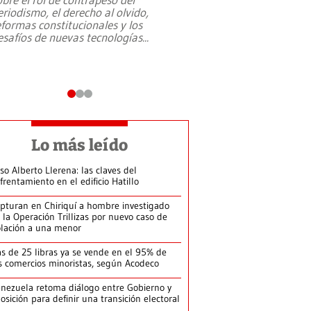
eriodismo, el derecho al olvido,
presidente de Brasil,
eformas constitucionales y los
da Silva, oficializó 
esafíos de nuevas tecnologías
...
candidatura
...
Lo más leído
so Alberto Llerena: las claves del
frentamiento en el edificio Hatillo
pturan en Chiriquí a hombre investigado
 la Operación Trillizas por nuevo caso de
olación a una menor
s de 25 libras ya se vende en el 95% de
s comercios minoristas, según Acodeco
nezuela retoma diálogo entre Gobierno y
osición para definir una transición electoral