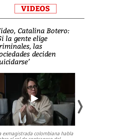
VIDEOS
ideo, Catalina Botero:
Video: Lula la
Si la gente elige
candidatura 
riminales, las
promesas de i
ociedades deciden
en defensa, ed
uicidarse’
tierras raras
a exmagistrada colombiana habla
Entre recuerdos y es
obre el rol de contrapeso del
referencias hacia sus