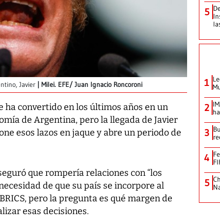
De
5
In
la
Le
1
tino, Javier
Milei. EFE/ Juan Ignacio Roncoroni
Mu
IM
2
e ha convertido en los últimos años en un
ha
omía de Argentina, pero la llegada de Javier
Bu
3
one esos lazos en jaque y abre un periodo de
re
Fe
4
FI
seguró que rompería relaciones con “los
Ch
5
necesidad de que su país se incorpore al
Na
BRICS, pero la pregunta es qué margen de
lizar esas decisiones.