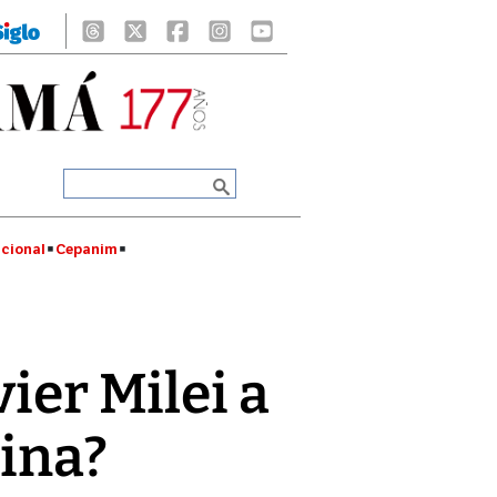
cional
Cepanim
vier Milei a
hina?