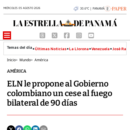
MIÉRCOLES 05 AGOSTO 2026
30.6°C | PANAMÁ
Últimas Noticias
La Llorona
Venezuela
José Raúl
Inicio
>
Mundo
>
América
AMÉRICA
ELN le propone al Gobierno
colombiano un cese al fuego
bilateral de 90 días