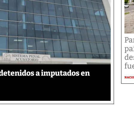
Pa
pa
de
fu
detenidos a imputados en
NACI