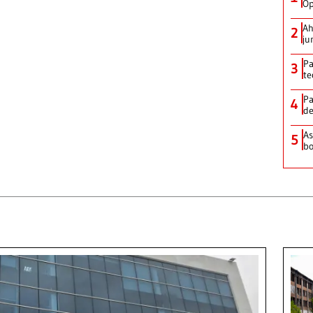
Op
Ah
2
ju
Pa
3
te
Pa
4
de
As
5
bo