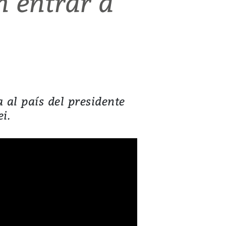
n entrar a
al país del presidente
i.