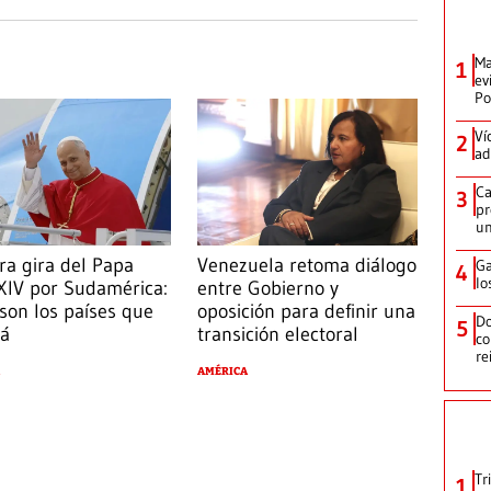
Ma
1
ev
Po
Ví
2
ad
Ca
3
pr
un
ra gira del Papa
Venezuela retoma diálogo
Ga
4
lo
XIV por Sudamérica:
entre Gobierno y
 son los países que
oposición para definir una
Do
5
rá
transición electoral
co
re
AMÉRICA
Tr
1