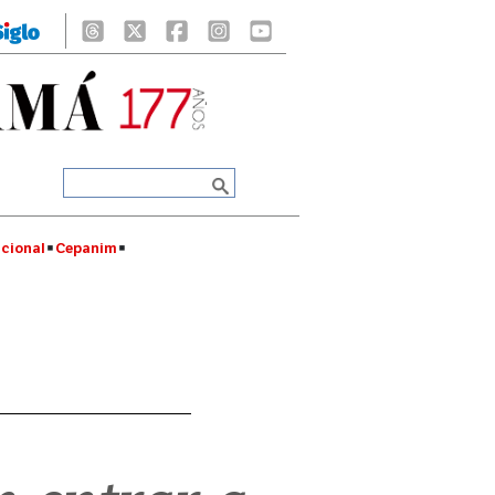
cional
Cepanim