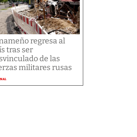
nameño regresa al
ís tras ser
svinculado de las
erzas militares rusas
ONAL