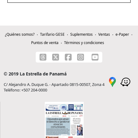
¿Quiénes somos?
Tarifario GESE
Suplementos
Ventas
e-Paper
Puntos de venta
Términos y condiciones
© 2019 La Estrella de Panamá
C/ Alejandro A. Duque G. - Apartado 0815-00507, Zona 4
Teléfono: +507 204-0000