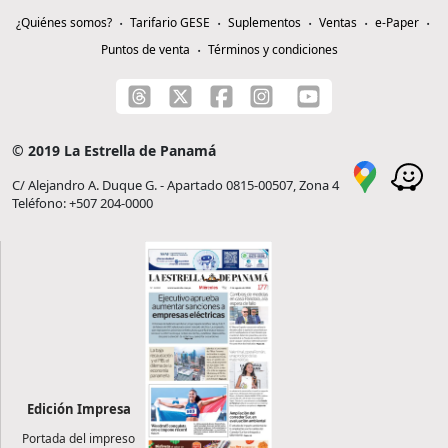
¿Quiénes somos?
Tarifario GESE
Suplementos
Ventas
e-Paper
Puntos de venta
Términos y condiciones
© 2019 La Estrella de Panamá
C/ Alejandro A. Duque G. - Apartado 0815-00507, Zona 4
Teléfono: +507 204-0000
Edición Impresa
Portada del impreso