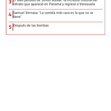
El óleo perdido de Simón Bolívar: la increíble historia del
3
retrato que apareció en Panamá y regresó a Venezuela
Samuel Vernaza: ‘La comida más cara es la que no se
4
tiene’
Después de las bombas
5