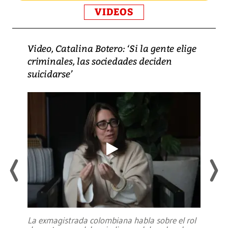
VIDEOS
Video, Catalina Botero: ‘Si la gente elige
criminales, las sociedades deciden
suicidarse’
La exmagistrada colombiana habla sobre el rol