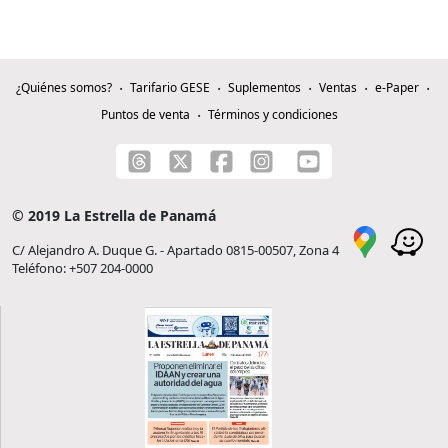
¿Quiénes somos?
Tarifario GESE
Suplementos
Ventas
e-Paper
Puntos de venta
Términos y condiciones
© 2019 La Estrella de Panamá
C/ Alejandro A. Duque G. - Apartado 0815-00507, Zona 4
Teléfono: +507 204-0000