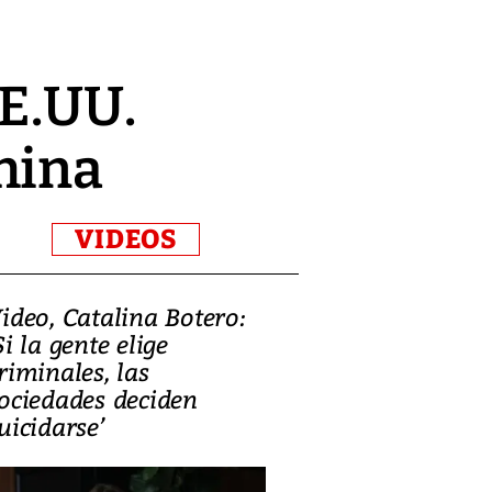
EE.UU.
hina
VIDEOS
ideo, Catalina Botero:
Video: Lula la
Si la gente elige
candidatura 
riminales, las
promesas de i
ociedades deciden
en defensa, ed
uicidarse’
tierras raras