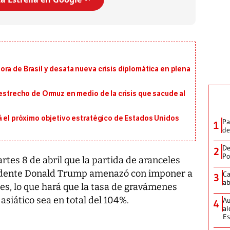
ra de Brasil y desata nueva crisis diplomática en plena
 estrecho de Ormuz en medio de la crisis que sacude al
á el próximo objetivo estratégico de Estados Unidos
Pa
1
de
De
2
Po
tes 8 de abril que la partida de aranceles
sidente Donald Trump amenazó con imponer a
Ca
3
ab
les, lo que hará que la tasa de gravámenes
asiático sea en total del 104%.
Au
4
al
Es