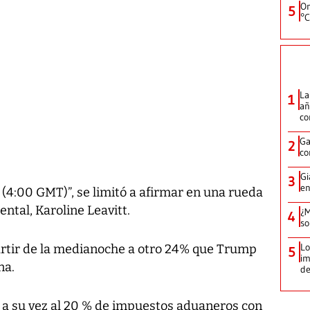
On
5
°C
La
1
añ
c
Ga
2
co
Gi
3
en
. (4:00 GMT)”, se limitó a afirmar en una rueda
ntal, Karoline Leavitt.
¿M
4
so
Lo
artir de la medianoche a otro 24% que Trump
5
im
na.
de
a su vez al 20 % de impuestos aduaneros con