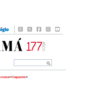
cional
Cepanim