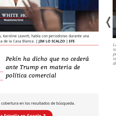
Un fuerte terremoto de magnitud
7,1 se registró este martes 28 de
, Karoline Leavitt, habla con periodistas durante una
julio en la prefectura de Kumamoto,
sa de la Casa Blanca.
JIM LO SCALZO | EFE
L
al sur de Japón, provocando una
s
emergencia de gran
...
p
Pekín ha dicho que no cederá
r
d
ante Trump en materia de
política comercial
 cobertura en los resultados de búsqueda.
a Estrella en Google ↗️