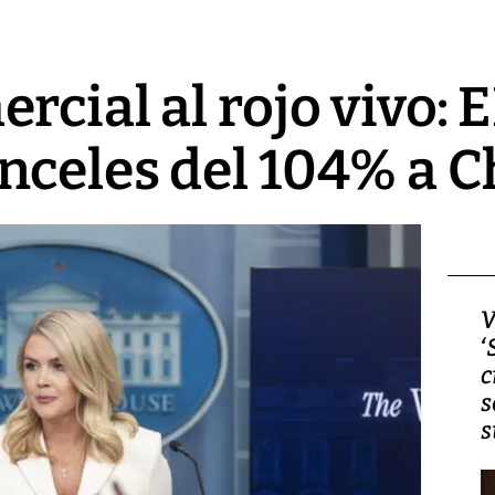
rcial al rojo vivo: 
celes del 104% a C
Video, Japón: Terremoto
V
deja heridos y graves
‘
daños en Kumamoto
c
s
s