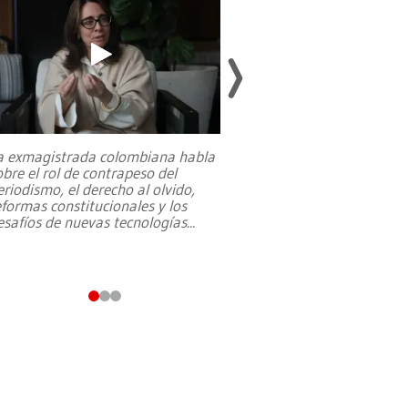
a exmagistrada colombiana habla
Entre recuerdos y es
obre el rol de contrapeso del
referencias hacia sus
eriodismo, el derecho al olvido,
presidente de Brasil,
eformas constitucionales y los
da Silva, oficializó 
esafíos de nuevas tecnologías
...
candidatura
...