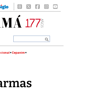
cional
Cepanim
 armas