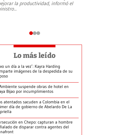
ejorar la productividad, informó el
periodismo, el derech
inistro
...
reformas constitucio
desafíos de nuevas t
Lo más leído
ivo un día a la vez’: Kayra Harding
mparte imágenes de la despedida de su
poso
Ambiente suspende obras de hotel en
aya Bijao por incumplimientos
s atentados sacuden a Colombia en el
imer día de gobierno de Abelardo De La
priella
rsecución en Chepo: capturan a hombre
ñalado de disparar contra agentes del
nafront