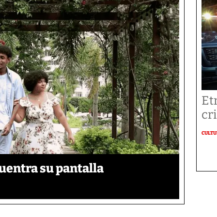
Et
cr
CULT
uentra su pantalla​