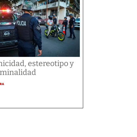
nicidad, estereotipo y
iminalidad
URA