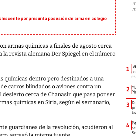
m
presidente de Brasil, Luiz Inácio Lula
m
da Silva, oficializó este domingo su
candidatura
...
olescente por presunta posesión de arma en colegio
 con armas químicas a finales de agosto cerca
rma la revista alemana Der Spiegel en el número
‘V
1
co
es
ias químicas dentro pero destinados a una
 de carros blindados o aviones contra un
Mi
2
Pl
 desierto cerca de Chanasir, que pasa por ser
rmas químicas en Siria, según el semanario,
Do
3
pr
Es
Pe
4
nte guardianes de la revolución, acudieron al
se
Se
tero, agregó la misma fuente.