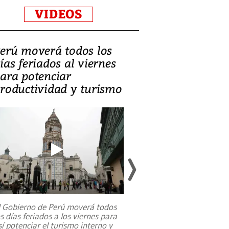
VIDEOS
erú moverá todos los
Video, Catalin
ías feriados al viernes
‘Si la gente el
ara potenciar
criminales, la
roductividad y turismo
sociedades de
suicidarse’
l Gobierno de Perú moverá todos
os días feriados a los viernes para
La exmagistrada co
sí potenciar el turismo interno y
sobre el rol de contr