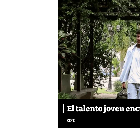
El talento joven enc
CINE