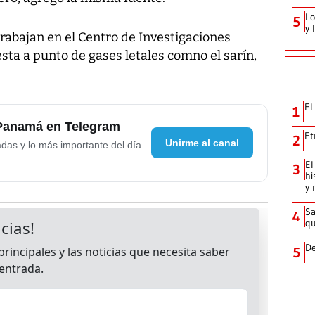
Lo
5
y 
rabajan en el Centro de Investigaciones
esta a punto de gases letales comno el sarín,
El
1
 Panamá en Telegram
Et
2
Unirme al canal
adas y lo más importante del día
El
3
hi
y 
Sa
4
qu
De
5