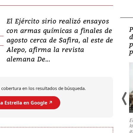
El Ejército sirio realizó ensayos
Video: Lula lanza su
P
con armas químicas a finales de
candidatura con
d
agosto cerca de Safira, al este de
promesas de inversión
p
Alepo, afirma la revista
en defensa, educación y
p
alemana De...
tierras raras
 cobertura en los resultados de búsqueda.
a Estrella en Google ↗️
E
l
Entre recuerdos y escuetas
a
referencias hacia sus adversarios, el