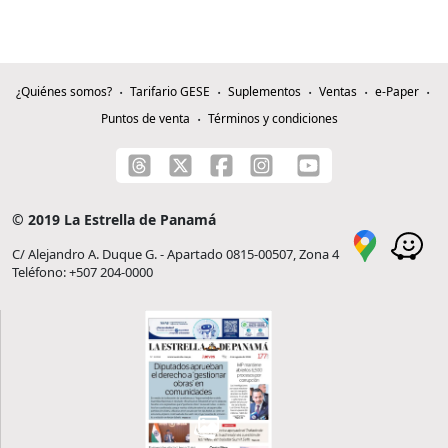
¿Quiénes somos?
Tarifario GESE
Suplementos
Ventas
e-Paper
Puntos de venta
Términos y condiciones
© 2019 La Estrella de Panamá
C/ Alejandro A. Duque G. - Apartado 0815-00507, Zona 4
Teléfono: +507 204-0000