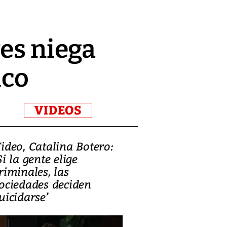
res niega
ico
VIDEOS
ideo, Catalina Botero:
Video: Lula la
Si la gente elige
candidatura 
riminales, las
promesas de i
ociedades deciden
en defensa, ed
uicidarse’
tierras raras