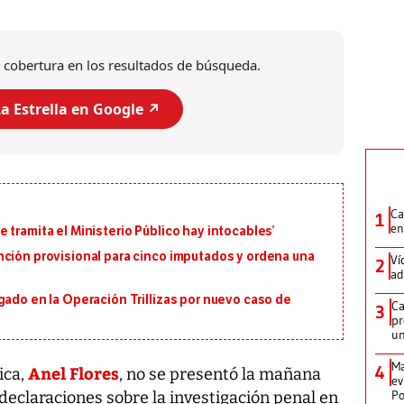
 cobertura en los resultados de búsqueda.
a Estrella en Google ↗️
Ca
1
en
 tramita el Ministerio Público hay intocables’
nción provisional para cinco imputados y ordena una
Ví
2
ad
gado en la Operación Trillizas por nuevo caso de
Ca
3
pr
un
Ma
4
Anel Flores
ica,
, no se presentó la mañana
ev
Po
declaraciones sobre la investigación penal en