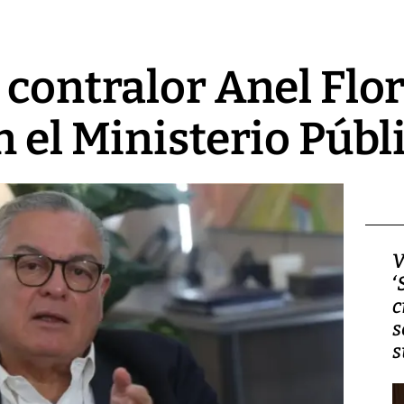
 contralor Anel Flo
n el Ministerio Públ
Video, Japón: Terremoto
V
deja heridos y graves
‘
daños en Kumamoto
c
s
s