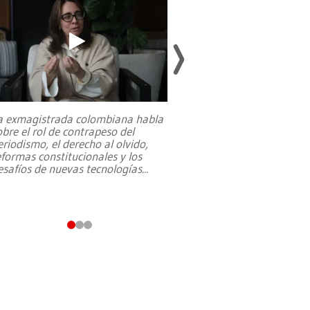
a exmagistrada colombiana habla
Entre recuerdos y es
obre el rol de contrapeso del
referencias hacia sus
eriodismo, el derecho al olvido,
presidente de Brasil,
eformas constitucionales y los
da Silva, oficializó 
esafíos de nuevas tecnologías
...
candidatura
...