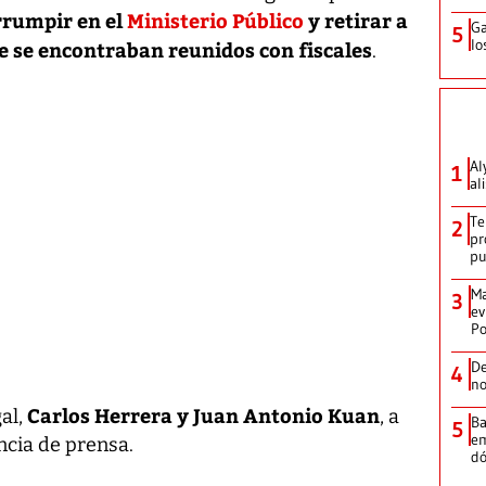
rumpir en el
Ministerio Público
y retirar a
Ga
5
lo
e se encontraban reunidos con fiscales
.
Al
1
al
Te
2
pr
p
Ma
3
ev
Po
De
4
no
Carlos Herrera y Juan Antonio Kuan
gal,
, a
Ba
5
em
ncia de prensa.
dó