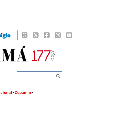
cional
Cepanim